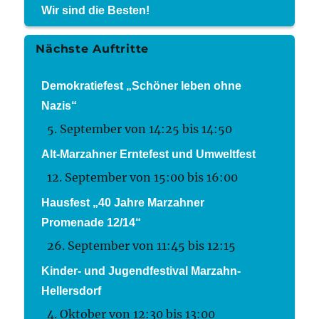
Wir sind die Besten!
Nächste Auftritte
Demokratiefest „Schöner leben ohne
Nazis“
5. September von 14:25
bis
14:50
Alt-Marzahner Erntefest und Umweltfest
12. September von 15:00
bis
16:00
Hausfest „40 Jahre Marzahner
Promenade 12/14“
26. September von 11:45
bis
12:15
Kinder- und Jugendfestival Marzahn-
Hellersdorf
4. Oktober von 12:30
bis
13:00