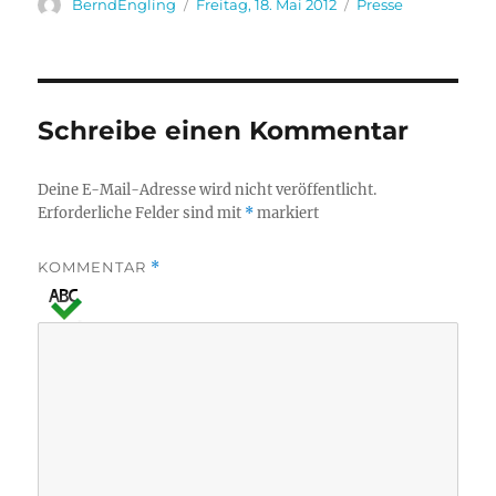
Autor
Veröffentlicht
Kategorien
BerndEngling
Freitag, 18. Mai 2012
Presse
am
Schreibe einen Kommentar
Deine E-Mail-Adresse wird nicht veröffentlicht.
Erforderliche Felder sind mit
*
markiert
KOMMENTAR
*