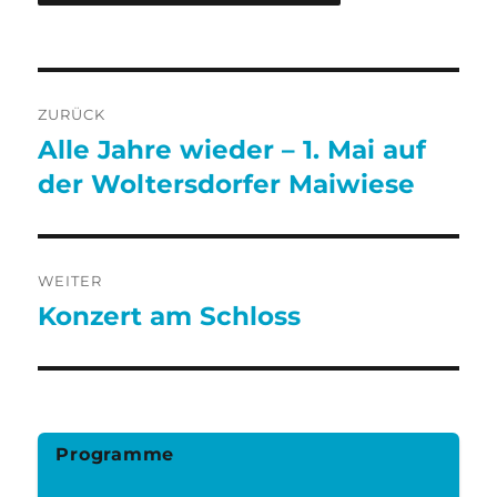
Beitragsnavigation
ZURÜCK
Alle Jahre wieder – 1. Mai auf
Vorheriger
Beitrag:
der Woltersdorfer Maiwiese
WEITER
Konzert am Schloss
Nächster
Beitrag:
Programme