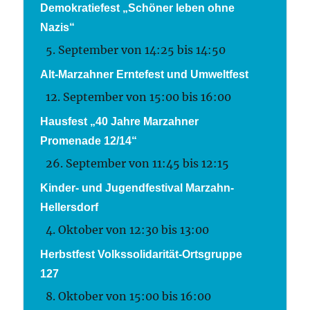
Demokratiefest „Schöner leben ohne
Nazis“
5. September von 14:25
bis
14:50
Alt-Marzahner Erntefest und Umweltfest
12. September von 15:00
bis
16:00
Hausfest „40 Jahre Marzahner
Promenade 12/14“
26. September von 11:45
bis
12:15
Kinder- und Jugendfestival Marzahn-
Hellersdorf
4. Oktober von 12:30
bis
13:00
Herbstfest Volkssolidarität-Ortsgruppe
127
8. Oktober von 15:00
bis
16:00