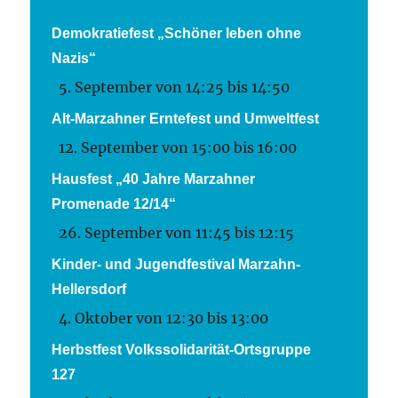
Demokratiefest „Schöner leben ohne
Nazis“
5. September von 14:25
bis
14:50
Alt-Marzahner Erntefest und Umweltfest
12. September von 15:00
bis
16:00
Hausfest „40 Jahre Marzahner
Promenade 12/14“
26. September von 11:45
bis
12:15
Kinder- und Jugendfestival Marzahn-
Hellersdorf
4. Oktober von 12:30
bis
13:00
Herbstfest Volkssolidarität-Ortsgruppe
127