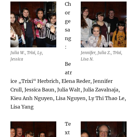
Ch
or
ge
sa
ng
:
Julia W., Trixi, Ly,
Jennifer, Julia Z., Trixi,
Jessica
Lisa N.
Be
atr
ice „Trixi“ Herbrich, Elena Reder, Jennifer
Crull, Jessica Baun, Julia Walt, Julia Zavalnaja,
Kieu Anh Nguyen, Lisa Nguyen, Ly Thi Thao Le,
Lisa Yang
Te
xt