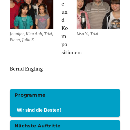
e
un
d
Ko
Jennifer, Kieu Anh, Trixi,
Lisa Y., Trixi
m
Elena, Julia Z.
po
sitionen:
Bernd Engling
Programme
Wir sind die Besten!
Nächste Auftritte