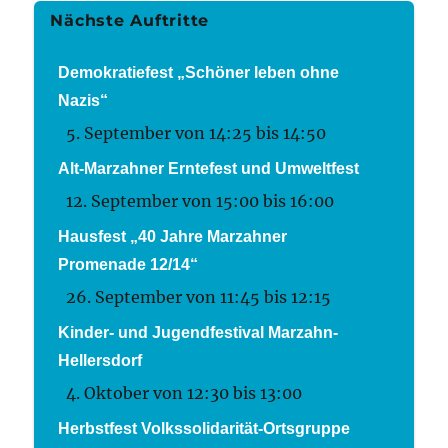
Nächste Auftritte
Demokratiefest „Schöner leben ohne
Nazis“
5. September von 14:25
bis
14:50
Alt-Marzahner Erntefest und Umweltfest
12. September von 15:00
bis
16:00
Hausfest „40 Jahre Marzahner
Promenade 12/14“
26. September von 11:45
bis
12:15
Kinder- und Jugendfestival Marzahn-
Hellersdorf
4. Oktober von 12:30
bis
13:00
Herbstfest Volkssolidarität-Ortsgruppe