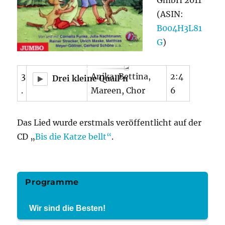
GmbH 2011
(ASIN:
B004H3L81
G
)
3
Anika, Bettina,
2:4
Drei kleine Quall'n
.
Mareen, Chor
6
Das Lied wurde erstmals veröffentlicht auf der
CD „
Bis die Katze bellt“
.
Programme
Wir sind die Besten!