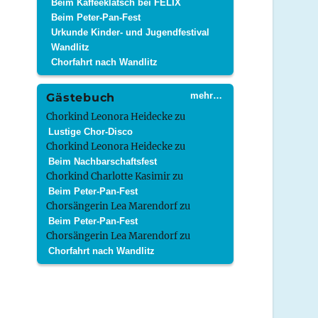
Beim Kaffeeklatsch bei FELIX
Beim Peter-Pan-Fest
Urkunde Kinder- und Jugendfestival
Wandlitz
Chorfahrt nach Wandlitz
mehr…
Gästebuch
Chorkind Leonora Heidecke
zu
Lustige Chor-Disco
Chorkind Leonora Heidecke
zu
Beim Nachbarschaftsfest
Chorkind Charlotte Kasimir
zu
Beim Peter-Pan-Fest
Chorsängerin Lea Marendorf
zu
Beim Peter-Pan-Fest
Chorsängerin Lea Marendorf
zu
Chorfahrt nach Wandlitz