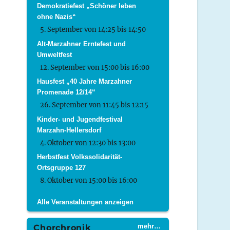
Demokratiefest „Schöner leben
ohne Nazis“
5. September von 14:25
bis
14:50
Alt-Marzahner Erntefest und
Umweltfest
12. September von 15:00
bis
16:00
Hausfest „40 Jahre Marzahner
Promenade 12/14“
26. September von 11:45
bis
12:15
Kinder- und Jugendfestival
Marzahn-Hellersdorf
4. Oktober von 12:30
bis
13:00
Herbstfest Volkssolidarität-
Ortsgruppe 127
8. Oktober von 15:00
bis
16:00
Alle Veranstaltungen anzeigen
mehr…
Chorchronik