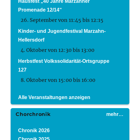
Hausfest „40 Jahre Marzahner
Promenade 12/14“
26. September von 11:45
bis
12:15
Kinder- und Jugendfestival Marzahn-
Hellersdorf
4. Oktober von 12:30
bis
13:00
Herbstfest Volkssolidarität-Ortsgruppe
127
8. Oktober von 15:00
bis
16:00
Alle Veranstaltungen anzeigen
Chorchronik
mehr…
Chronik 2026
Chronik 2025