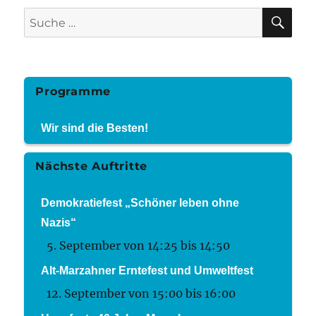
SU
Suche
nach:
Programme
Wir sind die Besten!
Nächste Auftritte
Demokratiefest „Schöner leben ohne
Nazis“
5. September von 14:25
bis
14:50
Alt-Marzahner Erntefest und Umweltfest
12. September von 15:00
bis
16:00