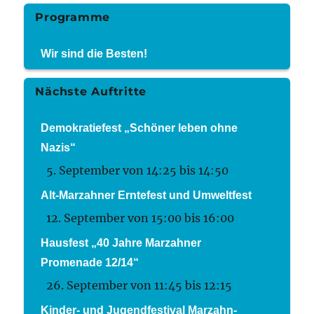
Programme
Wir sind die Besten!
Nächste Auftritte
Demokratiefest „Schöner leben ohne
Nazis“
5. September von 14:25
bis
14:50
Alt-Marzahner Erntefest und Umweltfest
12. September von 15:00
bis
16:00
Hausfest „40 Jahre Marzahner
Promenade 12/14“
26. September von 11:45
bis
12:15
Kinder- und Jugendfestival Marzahn-