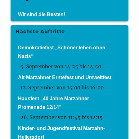
Wir sind die Besten!
Nächste Auftritte
Demokratiefest „Schöner leben ohne
Nazis“
5. September von 14:25
bis
14:50
Alt-Marzahner Erntefest und Umweltfest
12. September von 15:00
bis
16:00
Hausfest „40 Jahre Marzahner
Promenade 12/14“
26. September von 11:45
bis
12:15
Kinder- und Jugendfestival Marzahn-
Hellersdorf