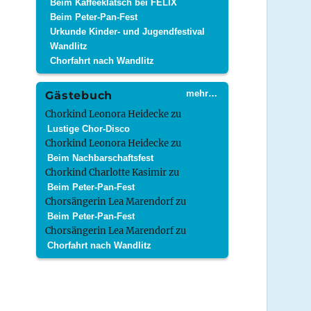
Beim Kaffeeklatsch bei FELIX
Beim Peter-Pan-Fest
Urkunde Kinder- und Jugendfestival
Wandlitz
Chorfahrt nach Wandlitz
mehr…
Gästebuch
Chorkind Leonora Heidecke
zu
Lustige Chor-Disco
Chorkind Leonora Heidecke
zu
Beim Nachbarschaftsfest
Chorkind Charlotte Kasimir
zu
Beim Peter-Pan-Fest
Chorsängerin Lea Marendorf
zu
Beim Peter-Pan-Fest
Chorsängerin Lea Marendorf
zu
Chorfahrt nach Wandlitz