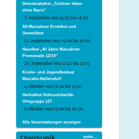
Demokratiefest „Schöner leben
ohne Nazis“
5. September von 14:25
bis
14:50
Alt-Marzahner Erntefest und
Umweltfest
12. September von 15:00
bis
16:00
Hausfest „40 Jahre Marzahner
Promenade 12/14“
26. September von 11:45
bis
12:15
Kinder- und Jugendfestival
Marzahn-Hellersdorf
4. Oktober von 12:30
bis
13:00
Herbstfest Volkssolidarität-
Ortsgruppe 127
8. Oktober von 15:00
bis
16:00
Alle Veranstaltungen anzeigen
mehr…
Chorchronik