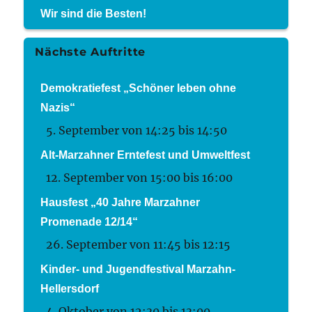
Wir sind die Besten!
Nächste Auftritte
Demokratiefest „Schöner leben ohne
Nazis“
5. September von 14:25
bis
14:50
Alt-Marzahner Erntefest und Umweltfest
12. September von 15:00
bis
16:00
Hausfest „40 Jahre Marzahner
Promenade 12/14“
26. September von 11:45
bis
12:15
Kinder- und Jugendfestival Marzahn-
Hellersdorf
4. Oktober von 12:30
bis
13:00