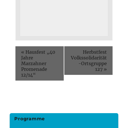
«
Hausfest „40
Herbstfest
Jahre
Volkssolidarität
Marzahner
-Ortsgruppe
Promenade
127
»
12/14“
Programme