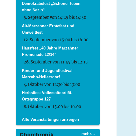
Demokratiefest „Schöner leben
ohne Nazis“
5. September von 14:25
bis
14:50
Alt-Marzahner Erntefest und
Umweltfest
12. September von 15:00
bis
16:00
Hausfest „40 Jahre Marzahner
Promenade 12/14“
26. September von 11:45
bis
12:15
Kinder- und Jugendfestival
Marzahn-Hellersdorf
4. Oktober von 12:30
bis
13:00
Herbstfest Volkssolidarität-
Ortsgruppe 127
8. Oktober von 15:00
bis
16:00
Alle Veranstaltungen anzeigen
mehr…
Chorchronik