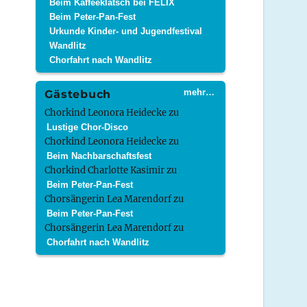
Beim Kaffeeklatsch bei FELIX
Beim Peter-Pan-Fest
Urkunde Kinder- und Jugendfestival
Wandlitz
Chorfahrt nach Wandlitz
mehr…
Gästebuch
Chorkind Leonora Heidecke
zu
Lustige Chor-Disco
Chorkind Leonora Heidecke
zu
Beim Nachbarschaftsfest
Chorkind Charlotte Kasimir
zu
Beim Peter-Pan-Fest
Chorsängerin Lea Marendorf
zu
Beim Peter-Pan-Fest
Chorsängerin Lea Marendorf
zu
Chorfahrt nach Wandlitz