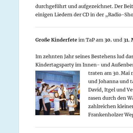
durchgeführt und aufgezeichnet. Der Be
einigen Liedern der CD in der „Radio-Sh
Große Kinderfete
im TaP am
30.
und
31. 
Im zehnten Jahr seines Bestehens lud das
Kindertagsparty im Innen- und Außenbere
traten am 30. Mai mi
und Johanna und ta
David, Itgel und V
rasen durch den W
zahlreichen kleine
Frankenholzer Weg