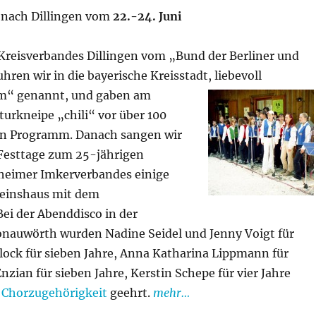
t
nach Dillingen vom
22.-24. Juni
Kreisverbandes Dillingen vom „Bund der Berliner und
hren wir in die bayerische Kreisstadt, liebevoll
“ genannt, und gaben am
turkneipe „chili“ vor über 100
en Programm. Danach sangen wir
 Festtage
zum 25-jährigen
heimer Imkerverbandes einige
reinshaus mit dem
ei der Abenddisco in der
nauwörth wurden Nadine Seidel und Jenny Voigt für
Block für sieben Jahre, Anna Katharina Lippmann für
Enzian für sieben Jahre, Kerstin Schepe für vier Jahre
e
Chorzugehörigkeit
geehrt.
mehr…