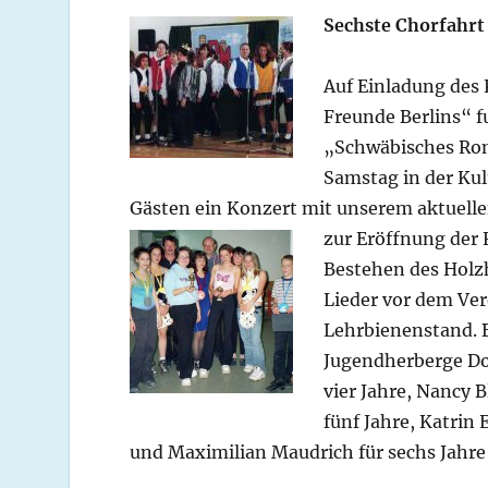
Sechste Chorfahr
Auf Einla
dung des 
Freunde Berlins“ fu
„Schwäbisches
Rom
Samstag in der Kul
Gästen ein Konzert mit unserem aktuell
zur Eröffnung der
Bestehen des Holz
Lieder vor dem Ve
Lehrbienenstand. B
Jugendherberge Do
vier Jahre, Nancy 
fünf Jahre, Katrin 
und Maximilian Maudrich für sechs Jahr