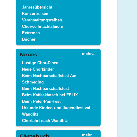
Jahresübersicht
Konzertreisen
Veranstaltungsreihen
Chorweihnachtsfeiern
Extremes
Bücher
mehr…
Neues
Lustige Chor-Disco
Neue Chorkinder
Beim Nachbarschaftsfest Am
Schmeding
Beim Nachbarschaftsfest
Beim Kaffeeklatsch bei FELIX
Beim Peter-Pan-Fest
Urkunde Kinder- und Jugendfestival
Wandlitz
Chorfahrt nach Wandlitz
mehr…
Gästebuch