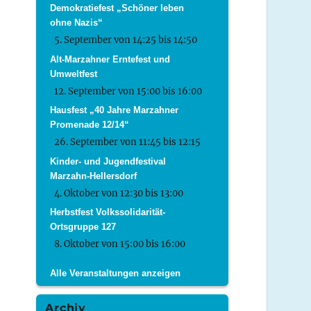
Demokratiefest „Schöner leben
ohne Nazis“
5. September von 14:25
bis
14:50
Alt-Marzahner Erntefest und
Umweltfest
12. September von 15:00
bis
16:00
Hausfest „40 Jahre Marzahner
Promenade 12/14“
26. September von 11:45
bis
12:15
Kinder- und Jugendfestival
Marzahn-Hellersdorf
4. Oktober von 12:30
bis
13:00
Herbstfest Volkssolidarität-
Ortsgruppe 127
8. Oktober von 15:00
bis
16:00
Alle Veranstaltungen anzeigen
Archiv