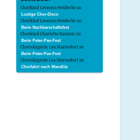
Chorkind Leonora Heidecke
zu
Lustige Chor-Disco
Chorkind Leonora Heidecke
zu
Beim Nachbarschaftsfest
Chorkind Charlotte Kasimir
zu
Beim Peter-Pan-Fest
Chorsängerin Lea Marendorf
zu
Beim Peter-Pan-Fest
Chorsängerin Lea Marendorf
zu
Chorfahrt nach Wandlitz