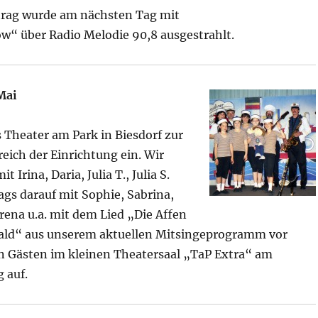
itrag wurde am nächsten Tag mit
ow“ über Radio Melodie 90,8 ausgestrahlt.
Mai
 Theater am Park in Biesdorf zur
ich der Einri
chtung ein. Wir
t Irina, Daria, Julia T., Julia S.
gs darauf mit Sophie, Sabrina,
erena u.a. mit dem Lied „Die Affen
ald“ aus unserem aktuellen Mitsingeprogramm vor
n Gästen im kleinen Theatersaal „TaP Extra“ am
 auf.