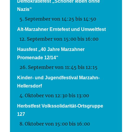
Demokratiefest „Schöner leben ohne
Nazis“
5. September von 14:25
bis
14:50
Alt-Marzahner Erntefest und Umweltfest
12. September von 15:00
bis
16:00
Hausfest „40 Jahre Marzahner
Promenade 12/14“
26. September von 11:45
bis
12:15
Kinder- und Jugendfestival Marzahn-
Hellersdorf
4. Oktober von 12:30
bis
13:00
Herbstfest Volkssolidarität-Ortsgruppe
127
8. Oktober von 15:00
bis
16:00