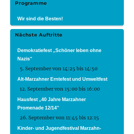
Programme
Wir sind die Besten!
Nächste Auftritte
Demokratiefest „Schöner leben ohne
Nazis“
5. September von 14:25
bis
14:50
Alt-Marzahner Erntefest und Umweltfest
12. September von 15:00
bis
16:00
Hausfest „40 Jahre Marzahner
Promenade 12/14“
26. September von 11:45
bis
12:15
Kinder- und Jugendfestival Marzahn-