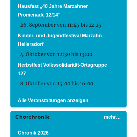
Hausfest „40 Jahre Marzahner
Promenade 12/14“
26. September von 11:45
bis
12:15
Kinder- und Jugendfestival Marzahn-
Hellersdorf
4. Oktober von 12:30
bis
13:00
Herbstfest Volkssolidarität-Ortsgruppe
127
8. Oktober von 15:00
bis
16:00
Alle Veranstaltungen anzeigen
Chorchronik
mehr…
Chronik 2026