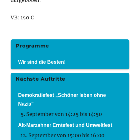
dargeboten.
VB: 150 €
Programme
Wir sind die Besten!
Nächste Auftritte
Demokratiefest „Schöner leben ohne
Nazis“
5. September von 14:25
bis
14:50
Alt-Marzahner Erntefest und Umweltfest
12. September von 15:00
bis
16:00