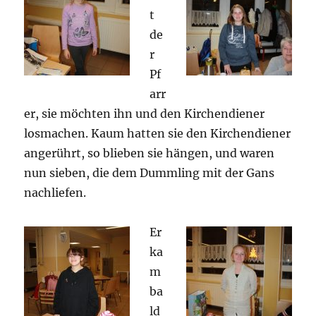
t
de
r
Pf
arr
er, sie möchten ihn und den Kirchendiener
losmachen. Kaum hatten sie den Kirchendiener
angerührt, so blieben sie hängen, und waren
nun sieben, die dem Dummling mit der Gans
nachliefen.
Er
ka
m
ba
ld