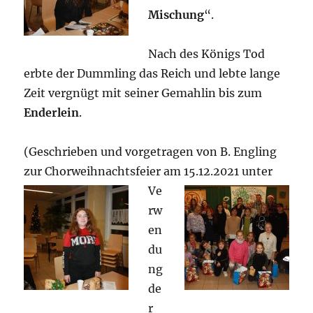
Mischung
“.
Nach des Königs Tod
erbte der Dummling das Reich und lebte lange
Zeit vergnügt mit seiner Gemahlin bis zum
Enderlein
.
(Geschrieben und vorgetragen von B. Engling
zur Chorweihnachtsfeier am
15.12.2021 unter
Ve
rw
en
du
ng
de
r