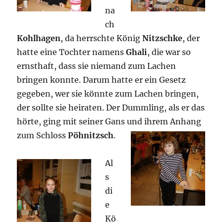
na
ch
Kohlhagen
, da herrschte König
Nitzschke
, der
hatte eine Tochter namens
Ghali
, die war so
ernsthaft, dass sie niemand zum Lachen
bringen konnte. Darum hatte er ein Gesetz
gegeben, wer sie könnte zum Lachen bringen,
der sollte sie heiraten. Der Dummling, als er das
hörte, ging mit seiner Gans und ihrem Anhang
zum Schloss
Pöhnitzsch
.
Al
s
di
e
Kö