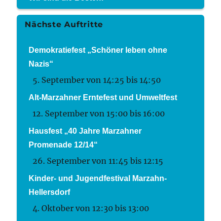
Nächste Auftritte
Demokratiefest „Schöner leben ohne
Nazis“
5. September von 14:25
bis
14:50
Alt-Marzahner Erntefest und Umweltfest
12. September von 15:00
bis
16:00
Hausfest „40 Jahre Marzahner
Promenade 12/14“
26. September von 11:45
bis
12:15
Kinder- und Jugendfestival Marzahn-
Hellersdorf
4. Oktober von 12:30
bis
13:00