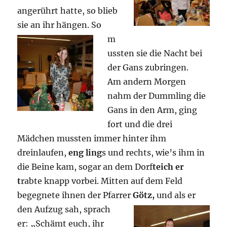
angerührt hatte, so blieb
sie an ihr hängen. So
m
ussten sie die Nacht bei
der Gans zubringen.
Am andern Morgen
nahm der Dummling die
Gans in den Arm, ging
fort und die drei
Mädchen mussten immer hinter ihm
dreinlaufen,
eng ling
s und rechts, wie’s ihm in
die Beine kam, sogar an dem Dorf
teich er
t
rabte knapp vorbei. Mitten auf dem Feld
begegnete ihnen der Pfarrer
Götz,
und als er
den Aufzug sah, sprach
er: „Schämt euch, ihr