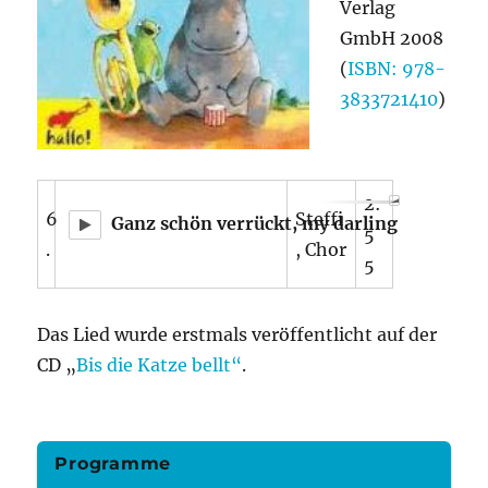
Verlag
GmbH 2008
(
ISBN: 978-
3833721410
)
2:
6
Steffi
Ganz schön verrückt, my darling
5
.
, Chor
5
Das Lied wurde erstmals veröffentlicht auf der
CD „
Bis die Katze bellt“
.
Programme