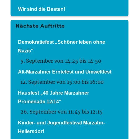
Wir sind die Besten!
Nächste Auftritte
Demokratiefest „Schöner leben ohne
Nazis“
5. September von 14:25
bis
14:50
Alt-Marzahner Erntefest und Umweltfest
12. September von 15:00
bis
16:00
Hausfest „40 Jahre Marzahner
Promenade 12/14“
26. September von 11:45
bis
12:15
Kinder- und Jugendfestival Marzahn-
Hellersdorf