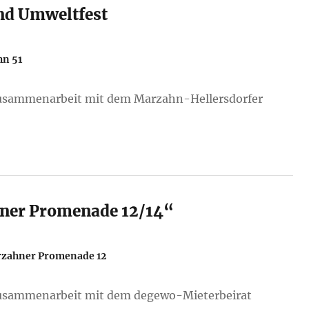
n
nd Umweltfest
hn 51
Zusammenarbeit mit dem Marzahn-Hellersdorfer
hner Promenade 12/14“
zahner Promenade 12
Zusammenarbeit mit dem degewo-Mieterbeirat