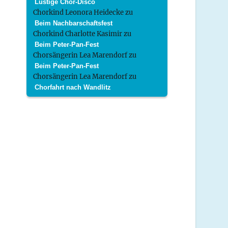
Lustige Chor-Disco
Chorkind Leonora Heidecke
zu
Beim Nachbarschaftsfest
Chorkind Charlotte Kasimir
zu
Beim Peter-Pan-Fest
Chorsängerin Lea Marendorf
zu
Beim Peter-Pan-Fest
Chorsängerin Lea Marendorf
zu
Chorfahrt nach Wandlitz