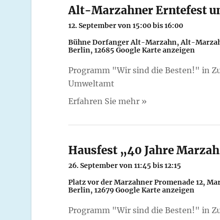
e
Alt-Marzahner Erntefest u
n
12. September von 15:00
bis
16:00
S
Bühne Dorfanger Alt-Marzahn,
Alt-Marza
Berlin
,
12685
Google Karte anzeigen
u
c
Programm "Wir sind die Besten!" in 
Umweltamt
h
Erfahren Sie mehr »
e
u
n
Hausfest „40 Jahre Marza
d
26. September von 11:45
bis
12:15
A
Platz vor der Marzahner Promenade 12,
Mar
n
Berlin
,
12679
Google Karte anzeigen
s
Programm "Wir sind die Besten!" in 