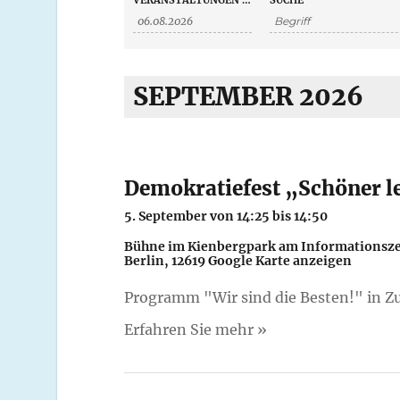
V
VERANSTALTUNGEN AM
SUCHE
e
r
e
a
n
r
s
t
a
a
SEPTEMBER 2026
l
t
n
u
n
g
s
e
n
t
S
Demokratiefest „Schöner l
u
c
a
5. September von 14:25
bis
14:50
h
e
l
Bühne im Kienbergpark am Informationsz
Berlin
,
12619
Google Karte anzeigen
t
Programm "Wir sind die Besten!" in 
u
Erfahren Sie mehr »
n
g