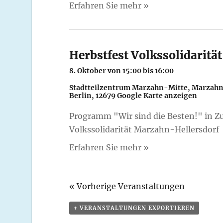
Erfahren Sie mehr »
t
i
o
Herbstfest Volkssolidaritä
n
8. Oktober von 15:00
bis
16:00
Stadtteilzentrum Marzahn-Mitte,
Marzahn
Berlin
,
12679
Google Karte anzeigen
Programm "Wir sind die Besten!" in Z
Volkssolidarität Marzahn-Hellersdorf
Erfahren Sie mehr »
«
Vorherige Veranstaltungen
+ VERANSTALTUNGEN EXPORTIEREN