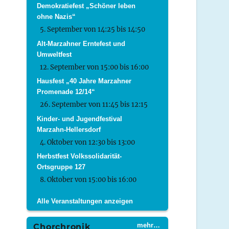
Demokratiefest „Schöner leben
ohne Nazis“
5. September von 14:25
bis
14:50
Alt-Marzahner Erntefest und
Umweltfest
12. September von 15:00
bis
16:00
Hausfest „40 Jahre Marzahner
Promenade 12/14“
26. September von 11:45
bis
12:15
Kinder- und Jugendfestival
Marzahn-Hellersdorf
4. Oktober von 12:30
bis
13:00
Herbstfest Volkssolidarität-
Ortsgruppe 127
8. Oktober von 15:00
bis
16:00
Alle Veranstaltungen anzeigen
mehr…
Chorchronik