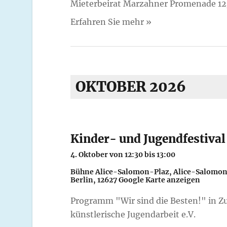
Mieterbeirat Marzahner Promenade 12
i
c
Erfahren Sie mehr »
h
t
e
OKTOBER 2026
n
,
N
Kinder- und Jugendfestiva
a
4. Oktober von 12:30
bis
13:00
v
Bühne Alice-Salomon-Plaz,
Alice-Salomon
Berlin
,
12627
Google Karte anzeigen
i
g
Programm "Wir sind die Besten!" in Z
künstlerische Jugendarbeit e.V.
a