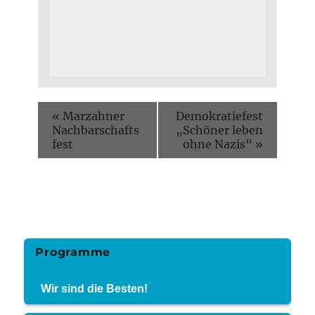
«
Marzahner
Demokratiefest
Nachbarschafts
„Schöner leben
fest
ohne Nazis“
»
Programme
Wir sind die Besten!