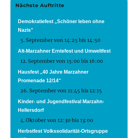
Nächste Auftritte
Demokratiefest „Schöner leben ohne
Nazis“
5. September von 14:25
bis
14:50
Alt-Marzahner Erntefest und Umweltfest
12. September von 15:00
bis
16:00
Hausfest „40 Jahre Marzahner
Promenade 12/14“
26. September von 11:45
bis
12:15
Kinder- und Jugendfestival Marzahn-
Hellersdorf
4. Oktober von 12:30
bis
13:00
Herbstfest Volkssolidarität-Ortsgruppe