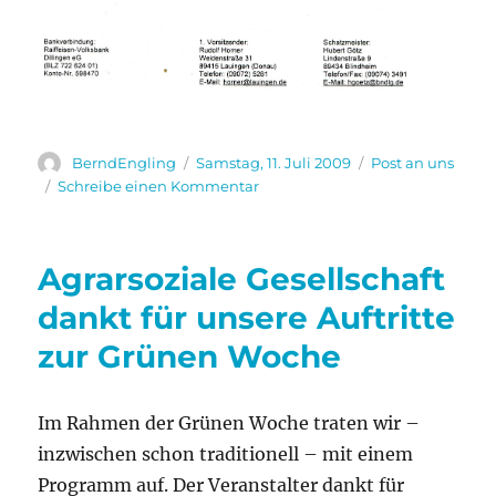
Autor
Veröffentlicht
Kategorien
BerndEngling
Samstag, 11. Juli 2009
Post an uns
am
zu
Schreibe einen Kommentar
Partnerschaftsverein
Lauingen
dankt
Agrarsoziale Gesellschaft
für
Auftritt
dankt für unsere Auftritte
zur Grünen Woche
Im Rahmen der Grünen Woche traten wir –
inzwischen schon traditionell – mit einem
Programm auf. Der Veranstalter dankt für