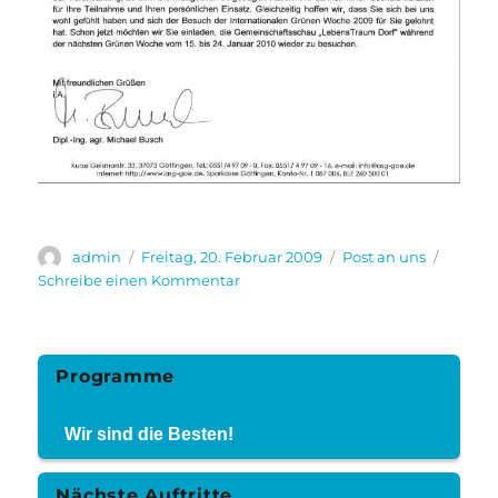
Autor
Veröffentlicht
Kategorien
admin
Freitag, 20. Februar 2009
Post an uns
am
zu
Schreibe einen Kommentar
Agrarsoziale
Gesellschaft
dankt
für
Programme
unsere
Auftritte
Wir sind die Besten!
zur
Grünen
Woche
Nächste Auftritte