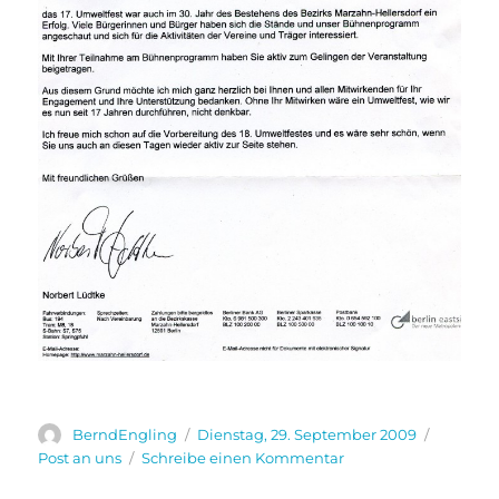
Autor
Veröffentlicht
Kategor
BerndEngling
Dienstag, 29. September 2009
am
zu
Post an uns
Schreibe einen Kommentar
Bezirksamt