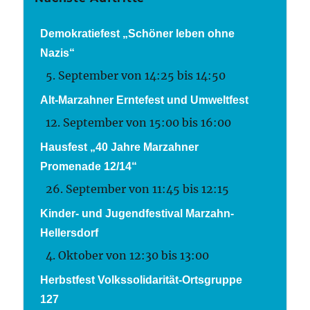
Demokratiefest „Schöner leben ohne
Nazis“
5. September von 14:25
bis
14:50
Alt-Marzahner Erntefest und Umweltfest
12. September von 15:00
bis
16:00
Hausfest „40 Jahre Marzahner
Promenade 12/14“
26. September von 11:45
bis
12:15
Kinder- und Jugendfestival Marzahn-
Hellersdorf
4. Oktober von 12:30
bis
13:00
Herbstfest Volkssolidarität-Ortsgruppe
127