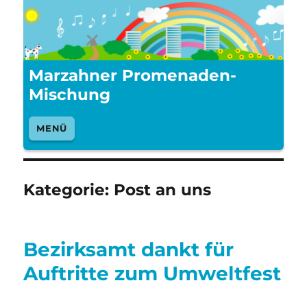
Marzahner Promenaden-
Mischung
MENÜ
Kategorie:
Post an uns
Bezirksamt dankt für
Auftritte zum Umweltfest