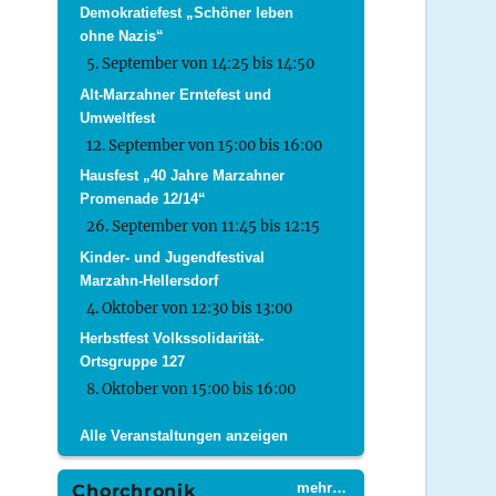
Demokratiefest „Schöner leben
ohne Nazis“
5. September von 14:25
bis
14:50
Alt-Marzahner Erntefest und
Umweltfest
12. September von 15:00
bis
16:00
Hausfest „40 Jahre Marzahner
Promenade 12/14“
26. September von 11:45
bis
12:15
Kinder- und Jugendfestival
Marzahn-Hellersdorf
4. Oktober von 12:30
bis
13:00
Herbstfest Volkssolidarität-
Ortsgruppe 127
8. Oktober von 15:00
bis
16:00
Alle Veranstaltungen anzeigen
mehr…
Chorchronik