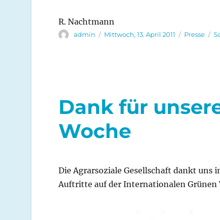
R. Nachtmann
Autor
Veröffentlicht
Kategorien
admin
Mittwoch, 13. April 2011
Presse
S
am
Dank für unsere
Woche
Die Agrarsoziale Gesellschaft dankt uns 
Auftritte auf der Internationalen Grüne