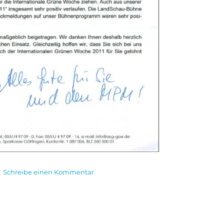
zu
Schreibe einen Kommentar
Dank
für
unsere
Auftritte
zur