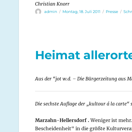
Christian Knorr
Autor
Veröffentlicht
Kategorien
admin
Montag, 18. Juli 2011
Presse
Sch
am
Heimat allerort
Aus der “jot w.d. – Die Bürgerzeitung aus 
Die sechste Auflage der „kultour á la carte“ 
Marzahn-Hellersdorf .
Weniger ist mehr.
Bescheidenheit“ in die größte Kulturver