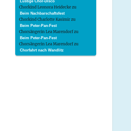
Lustige Chor-Disco
Chorkind Leonora Heidecke
zu
Beim Nachbarschaftsfest
Chorkind Charlotte Kasimir
zu
Beim Peter-Pan-Fest
Chorsängerin Lea Marendorf
zu
Beim Peter-Pan-Fest
Chorsängerin Lea Marendorf
zu
Chorfahrt nach Wandlitz