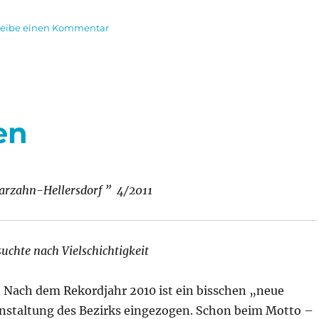
zu
reibe einen Kommentar
Der
„Mitwisser“
hatte
Geburtstag
en
Marzahn-Hellersdorf ”
4/2011
suchte nach Vielschichtigkeit
 Nach dem Rekordjahr 2010 ist ein bisschen „neue
anstaltung des Bezirks eingezogen. Schon beim Motto –