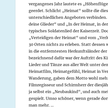
vergangenes Jahr lautete es „Höhenflüge
geerdet. Schlicht „Heimat“ sollte die di
unterschiedlichen Angeboten verbinden. M
deine Glieder“ und „In der Heimat, in der
typisches Soldatenlied der Kaiserzeit. 
„Verteidigen der Heimat“ und vom „Verl
30 Orten nichts zu erleben. Statt dessen w
in die entferntesten Herkunftsländer de
bezeichnend dafür war der Auftritt des
Lieder und Tänze aus aller Welt unter dem
Heimatfilm, Heimatgefühl, Heimat in Ver
Wanderung, gaben dem Motto wohl mehr Ü
Filmregisseur und Schirmherr der diesjä
ja selbst ein „Neubaukind“, und auch m
gespielt. Umso schöner, wenn gerade dort
man mehr. …