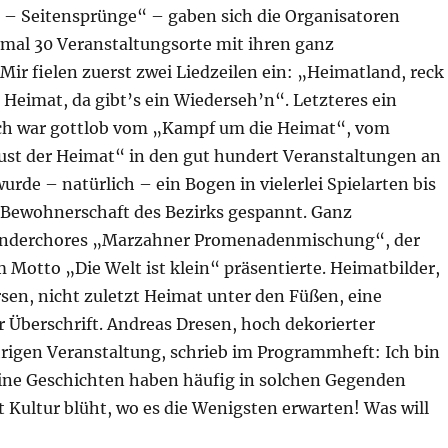
 – Seitensprünge“ – gaben sich die Organisatoren
esmal 30 Veranstaltungsorte mit ihren ganz
ir fielen zuerst zwei Liedzeilen ein: „Heimatland, reck
 Heimat, da gibt’s ein Wiederseh’n“. Letzteres ein
Doch war gottlob vom „Kampf um die Heimat“, vom
ust der Heimat“ in den gut hundert Veranstaltungen an
urde – natürlich – ein Bogen in vielerlei Spielarten bis
r Bewohnerschaft des Bezirks gespannt. Ganz
 Kinderchores „Marzahner Promenadenmischung“, der
 Motto „Die Welt ist klein“ präsentierte. Heimatbilder,
sen, nicht zuletzt Heimat unter den Füßen, eine
berschrift. Andreas Dresen, hoch dekorierter
hrigen Veranstaltung, schrieb im Programmheft: Ich bin
eine Geschichten haben häufig in solchen Gegenden
 Kultur blüht, wo es die Wenigsten erwarten! Was will