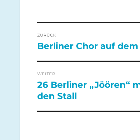
Beitragsnavigation
ZURÜCK
Berliner Chor auf dem
Vorheriger
Beitrag:
WEITER
26 Berliner „Jöören“ 
Nächster
Beitrag:
den Stall