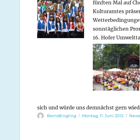
fünften Mal auf Ch
Kulturamtes präsen
Wetterbedingungen
sonntäglichen Pr
16. Hofer Umweltta
sich und würde uns demnächst gern wie
Autor
Veröffentlicht
Kate
BerndEngling
Montag, 11. Juni 2012
New
am