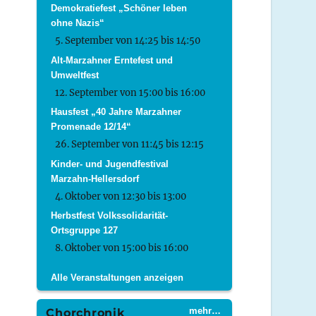
Demokratiefest „Schöner leben
ohne Nazis“
5. September von 14:25
bis
14:50
Alt-Marzahner Erntefest und
Umweltfest
12. September von 15:00
bis
16:00
Hausfest „40 Jahre Marzahner
Promenade 12/14“
26. September von 11:45
bis
12:15
Kinder- und Jugendfestival
Marzahn-Hellersdorf
4. Oktober von 12:30
bis
13:00
Herbstfest Volkssolidarität-
Ortsgruppe 127
8. Oktober von 15:00
bis
16:00
Alle Veranstaltungen anzeigen
mehr…
Chorchronik