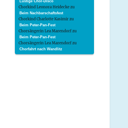
Lustige Chor-Disco
Chorkind Leonora Heidecke
zu
Beim Nachbarschaftsfest
Chorkind Charlotte Kasimir
zu
Beim Peter-Pan-Fest
Chorsängerin Lea Marendorf
zu
Beim Peter-Pan-Fest
Chorsängerin Lea Marendorf
zu
Chorfahrt nach Wandlitz