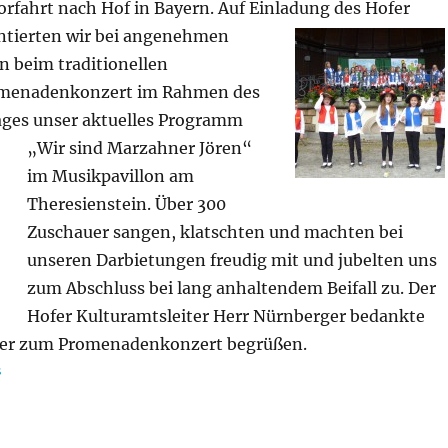
orfahrt nach Hof in Bayern. Auf Einladung des Hofer
tierten wir bei
angenehmen
 beim traditionellen
omenadenkonzert im Rahmen des
ges unser aktuelles Progr
amm
„Wir sind Marzahner Jören“
im Musikpavillon am
Theresienstein. Über 300
Zuschauer sangen, klatschten und machten bei
unseren Darbietungen freudig mit und jubelten uns
zum Abschluss bei lang anhaltendem Beifall zu. Der
Hofer Kulturamtsleiter Herr Nürnberger bedankte
der zum Promenadenkonzert begrüßen.
gorien
s