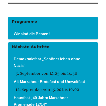
Programme
Wir sind die Besten!
Nächste Auftritte
Demokratiefest „Schöner leben ohne
Nazis“
5. September von 14:25
bis
14:50
Alt-Marzahner Erntefest und Umweltfest
12. September von 15:00
bis
16:00
Hausfest „40 Jahre Marzahner
Promenade 12/14“