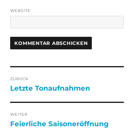
WEBSITE
Beitragsnavigation
ZURÜCK
Letzte Tonaufnahmen
Vorheriger
Beitrag:
WEITER
Feierliche Saisoneröffnung
Nächster
Beitrag: