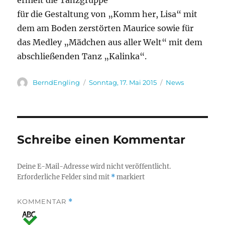
erhielt die Tanzgruppe
für die Gestaltung von „Komm her, Lisa“ mit
dem am Boden zerstörten Maurice sowie für
das Medley „Mädchen aus aller Welt“ mit dem
abschließenden Tanz „Kalinka“.
Autor
Veröffentlicht
Kategorien
BerndEngling
Sonntag, 17. Mai 2015
News
am
Schreibe einen Kommentar
Deine E-Mail-Adresse wird nicht veröffentlicht.
Erforderliche Felder sind mit
*
markiert
KOMMENTAR
*