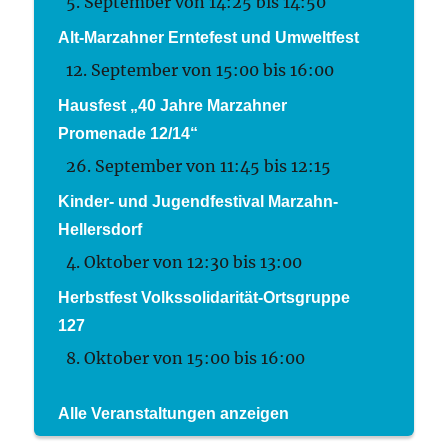
5. September von 14:25
bis
14:50
Alt-Marzahner Erntefest und Umweltfest
12. September von 15:00
bis
16:00
Hausfest „40 Jahre Marzahner
Promenade 12/14“
26. September von 11:45
bis
12:15
Kinder- und Jugendfestival Marzahn-
Hellersdorf
4. Oktober von 12:30
bis
13:00
Herbstfest Volkssolidarität-Ortsgruppe
127
8. Oktober von 15:00
bis
16:00
Alle Veranstaltungen anzeigen