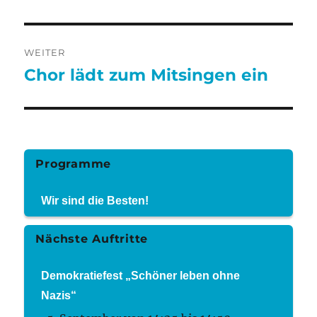
Beitrag:
WEITER
Chor lädt zum Mitsingen ein
Nächster
Beitrag:
Programme
Wir sind die Besten!
Nächste Auftritte
Demokratiefest „Schöner leben ohne
Nazis“