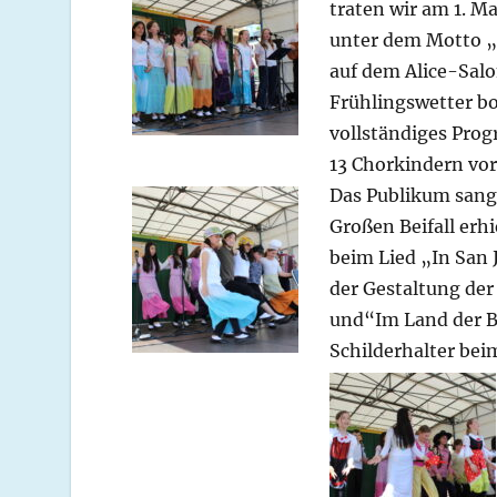
traten wir am 1. M
unter dem Motto „
auf dem Alice-Salo
Frühlingswetter bo
vollständiges Prog
13 Chorkindern vo
Das Publikum san
Großen Beifall erh
beim Lied „In San 
der Gestaltung de
und“Im Land der B
Schilderhalter bei