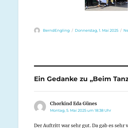
Autor
Veröffentlicht
Ka
BerndEngling
Donnerstag, 1. Mai 2025
N
am
Ein Gedanke zu „Beim Tanz
Chorkind Eda Günes
sagt:
Montag, 5. Mai 2025 um 18:38 Uhr
Der Auftritt war sehr gut. Da gab es sehr