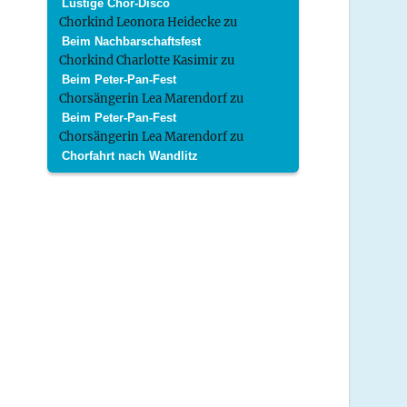
Lustige Chor-Disco
Chorkind Leonora Heidecke
zu
Beim Nachbarschaftsfest
Chorkind Charlotte Kasimir
zu
Beim Peter-Pan-Fest
Chorsängerin Lea Marendorf
zu
Beim Peter-Pan-Fest
Chorsängerin Lea Marendorf
zu
Chorfahrt nach Wandlitz