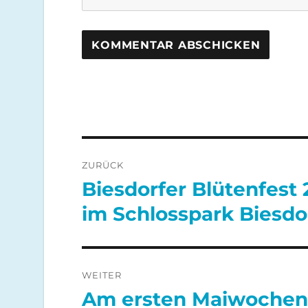
Beitragsnavigation
ZURÜCK
Biesdorfer Blütenfest 2
Vorheriger
Beitrag:
im Schlosspark Biesdo
WEITER
Am ersten Maiwochene
Nächster