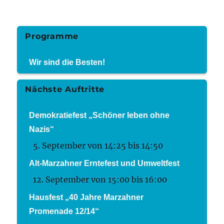
Programme
Wir sind die Besten!
Nächste Auftritte
Demokratiefest „Schöner leben ohne
Nazis“
5. September von 14:25
bis
14:50
Alt-Marzahner Erntefest und Umweltfest
12. September von 15:00
bis
16:00
Hausfest „40 Jahre Marzahner
Promenade 12/14“