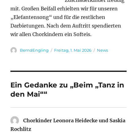
Zuschauerkinder freudig
mit. Großen Beifall erhielten wir für unseren
„Elefantensong“ und für die restlichen
Darbietungen. Nach dem Auftritt spendierten
wir allen Chorkindern ein Softeis.
Autor
Veröffentlicht
Kategorien
BerndEngling
Freitag, 1. Mai 2026
News
am
Ein Gedanke zu „Beim „Tanz in
den Mai““
Chorkinder Leonora Heidecke und Saskia
Rochlitz
sagt: