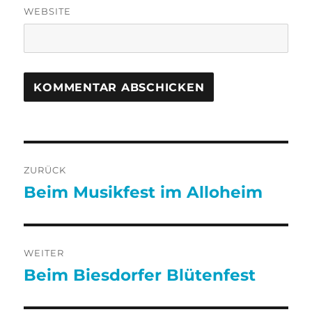
WEBSITE
Beitragsnavigation
ZURÜCK
Beim Musikfest im Alloheim
Vorheriger
Beitrag:
WEITER
Beim Biesdorfer Blütenfest
Nächster
Beitrag: