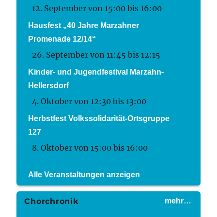
12. September von 15:00
bis
16:00
Hausfest „40 Jahre Marzahner
Promenade 12/14“
26. September von 11:45
bis
12:15
Kinder- und Jugendfestival Marzahn-
Hellersdorf
4. Oktober von 12:30
bis
13:00
Herbstfest Volkssolidarität-Ortsgruppe
127
8. Oktober von 15:00
bis
16:00
Alle Veranstaltungen anzeigen
Chorchronik
mehr…