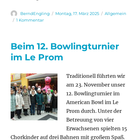
Autor
Veröffentlicht
Kategorien
BerndEngling
Montag, 17. März 2025
Allgemein
am
zu
1 Kommentar
Wir
sind
sehr
Beim 12. Bowlingturnier
traurig!
im Le Prom
Traditionell führten wir
am 23. November unser
12. Bowlingturnier im
American Bowl im Le
Prom durch. Unter der
Betreuung von vier
Erwachsenen spielten 15
Chorkinder auf drei Bahnen mit großem Spaß.