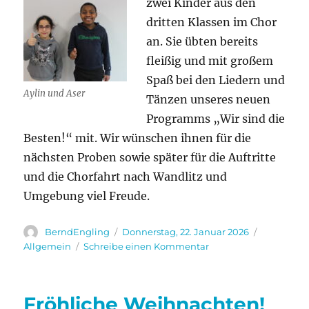
zwei Kinder aus den
dritten Klassen im Chor
an. Sie übten bereits
fleißig und mit großem
Spaß bei den Liedern und
Aylin und Aser
Tänzen unseres neuen
Programms „Wir sind die
Besten!“ mit. Wir wünschen ihnen für die
nächsten Proben sowie später für die Auftritte
und die Chorfahrt nach Wandlitz und
Umgebung viel Freude.
Autor
Veröffentlicht
Kategorie
BerndEngling
Donnerstag, 22. Januar 2026
am
zu
Allgemein
Schreibe einen Kommentar
Neue
Chorkinder
Fröhliche Weihnachten!