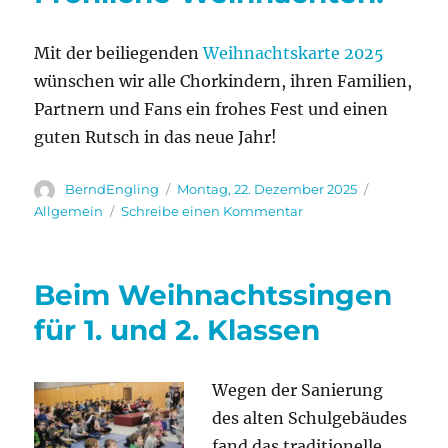
Mit der beiliegenden
Weihnachtskarte 2025
wünschen wir alle Chorkindern, ihren Familien,
Partnern und Fans ein frohes Fest und einen
guten Rutsch in das neue Jahr!
Autor
Veröffentlicht
Kategorien
BerndEngling
Montag, 22. Dezember 2025
am
zu
Allgemein
Schreibe einen Kommentar
Fröhliche
Weihnachten!
Beim Weihnachtssingen
für 1. und 2. Klassen
Wegen der Sanierung
des alten Schulgebäudes
fand
das traditionelle