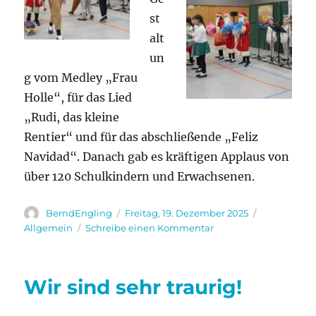
st
alt
un
g vom Medley „Frau
Holle“, für das Lied
„Rudi, das kleine
Rentier“ und für das abschließende „Feliz
Navidad“. Danach gab es kräftigen Applaus von
über 120 Schulkindern und Erwachsenen.
Autor
Veröffentlicht
Kategorien
BerndEngling
Freitag, 19. Dezember 2025
am
zu
Allgemein
Schreibe einen Kommentar
Beim
Weihnachtssingen
für
Wir sind sehr traurig!
1.
und
2.