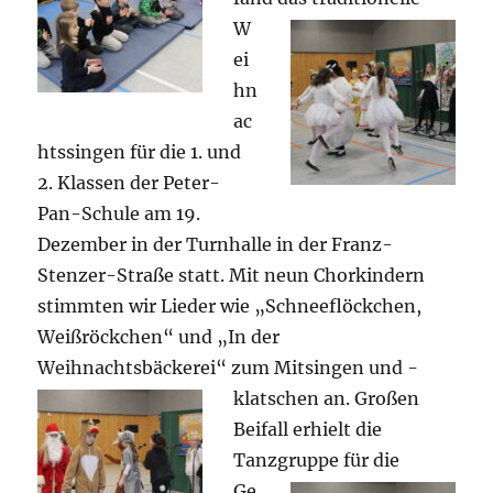
W
ei
hn
ac
htssingen für die 1. und
2. Klassen der Peter-
Pan-Schule am 19.
Dezember in der Turnhalle in der Franz-
Stenzer-Straße statt. Mit neun Chorkindern
stimmten wir Lieder wie „Schneeflöckchen,
Weißröckchen“ und „In der
Weihnachtsbäckerei“ zum
Mitsingen und -
klatschen an. Großen
Beifall erhielt die
Tanzgruppe für d
ie
Ge