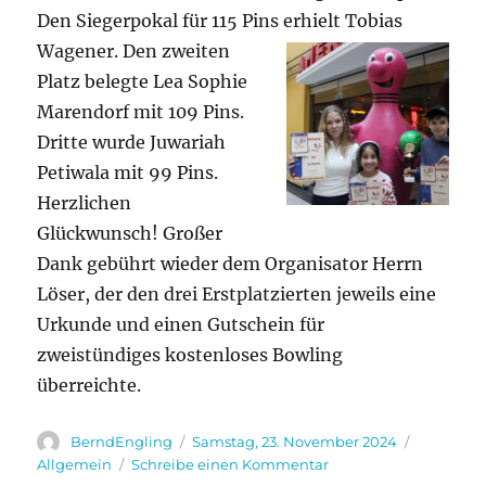
Den Siegerpokal für 115 Pins erhielt Tobias
Wagener. Den
zweiten
Platz belegte Lea Sophie
Marendorf mit 109 Pins.
Dritte wurde Juwariah
Petiwala mit 99 Pins.
Herzlichen
Glückwunsch! Großer
Dank gebührt wieder dem Organisator Herrn
Löser, der den drei Erstplatzierten jeweils eine
Urkunde und einen Gutschein für
zweistündiges kostenloses Bowling
überreichte.
Autor
Veröffentlicht
Kategori
BerndEngling
Samstag, 23. November 2024
am
zu
Allgemein
Schreibe einen Kommentar