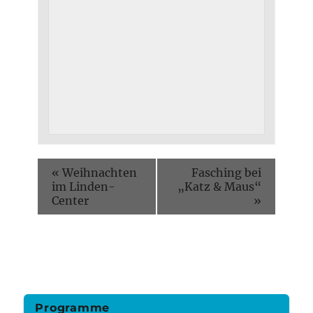
«
Weihnachten
Fasching bei
im Linden-
„Katz & Maus“
Center
»
Programme