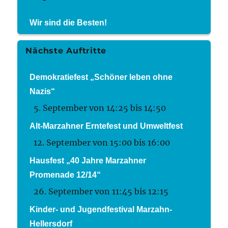
Wir sind die Besten!
Nächste Auftritte
Demokratiefest „Schöner leben ohne
Nazis“
5. September von 14:25
bis
14:50
Alt-Marzahner Erntefest und Umweltfest
12. September von 15:00
bis
16:00
Hausfest „40 Jahre Marzahner
Promenade 12/14“
26. September von 11:45
bis
12:15
Kinder- und Jugendfestival Marzahn-
Hellersdorf