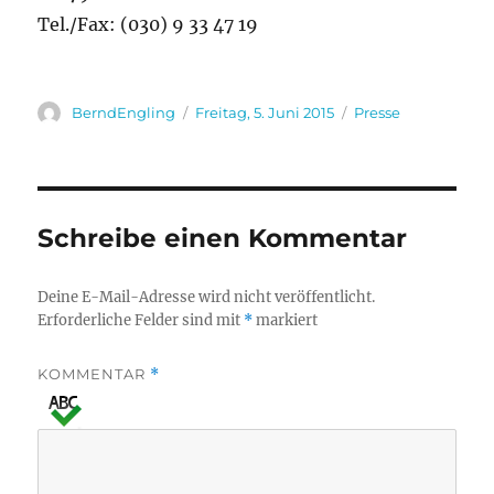
Tel./Fax: (030) 9 33 47 19
Autor
Veröffentlicht
Kategorien
BerndEngling
Freitag, 5. Juni 2015
Presse
am
Schreibe einen Kommentar
Deine E-Mail-Adresse wird nicht veröffentlicht.
Erforderliche Felder sind mit
*
markiert
KOMMENTAR
*