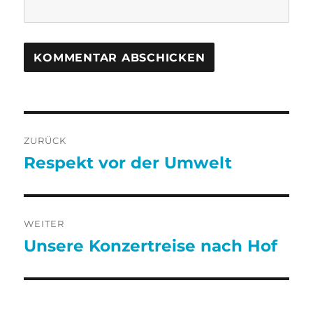
Beitragsnavigation
ZURÜCK
Respekt vor der Umwelt
Vorheriger
Beitrag:
WEITER
Unsere Konzertreise nach Hof
Nächster
Beitrag: