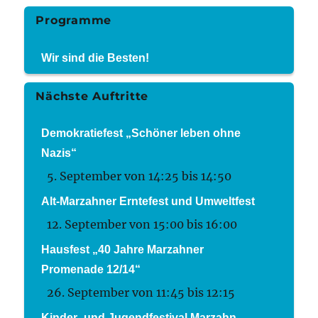
Programme
Wir sind die Besten!
Nächste Auftritte
Demokratiefest „Schöner leben ohne
Nazis“
5. September von 14:25
bis
14:50
Alt-Marzahner Erntefest und Umweltfest
12. September von 15:00
bis
16:00
Hausfest „40 Jahre Marzahner
Promenade 12/14“
26. September von 11:45
bis
12:15
Kinder- und Jugendfestival Marzahn-