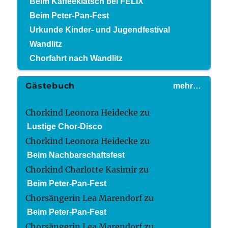
Beim Kaffeeklatsch bei FELIX
Beim Peter-Pan-Fest
Urkunde Kinder- und Jugendfestival
Wandlitz
Chorfahrt nach Wandlitz
Gästebuch
mehr…
Chorkind Leonora Heidecke
zu
Lustige Chor-Disco
Chorkind Leonora Heidecke
zu
Beim Nachbarschaftsfest
Chorkind Charlotte Kasimir
zu
Beim Peter-Pan-Fest
Chorsängerin Lea Marendorf
zu
Beim Peter-Pan-Fest
Chorsängerin Lea Marendorf
zu