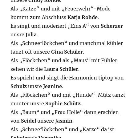
unsere
Cindy
Rohde
.
Als „Katze“ und mit „Feuerwehr“-Mode
kommt zum Abschluss
Katja
Rohde
.
Es singt und moderiert „Eins A“ von
Scherzer
unsre
Julia
.
Als „Schneeflöckchen“ und manchmal kühler
tanzt oft unsere
Gina
Schüler
.
Als „Flöckchen“ und als „Maus“ mit Fühler
sehen wir die
Laura
Schüler
.
Es spricht und singt die Harmonien tiptop von
Schulz
unsre
Jeanine
.
Als „Flöckchen“ und mit „Hunde“-Mütz tanzt
munter unsre
Sophie
Schütz
.
Als „Baum“ und „Frau Holle“ dann erschien
von
Seidel
unsere
Jasmin
.
Als „Schneeflöckchen“ und „Katze“ da ist