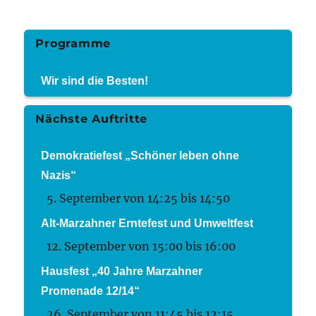
Programme
Wir sind die Besten!
Nächste Auftritte
Demokratiefest „Schöner leben ohne
Nazis“
5. September von 14:25
bis
14:50
Alt-Marzahner Erntefest und Umweltfest
12. September von 15:00
bis
16:00
Hausfest „40 Jahre Marzahner
Promenade 12/14“
26. September von 11:45
bis
12:15