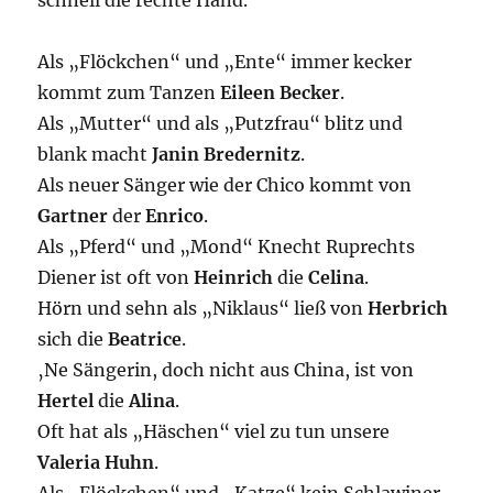
schnell die rechte Hand.
Als „Flöckchen“ und „Ente“ immer kecker
kommt zum Tanzen
Eileen
Becker
.
Als „Mutter“ und als „Putzfrau“ blitz und
blank macht
Janin
Bredernitz
.
Als neuer Sänger wie der Chico kommt von
Gartner
der
Enrico
.
Als „Pferd“ und „Mond“ Knecht Ruprechts
Diener ist oft von
Heinrich
die
Celina
.
Hörn und sehn als „Niklaus“ ließ von
Herbrich
sich die
Beatrice
.
‚Ne Sängerin, doch nicht aus China, ist von
Hertel
die
Alina
.
Oft hat als „Häschen“ viel zu tun unsere
Valeria
Huhn
.