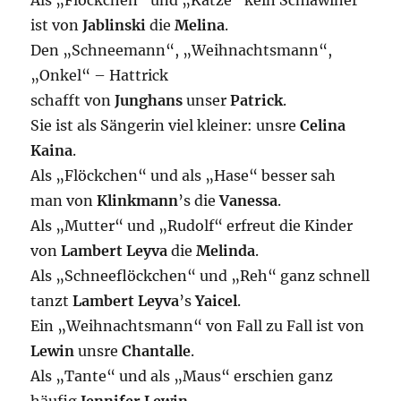
Als „Flöckchen“ und „Katze“ kein Schlawiner
ist von
Jablinski
die
Melina
.
Den „Schneemann“, „Weihnachtsmann“,
„Onkel“ – Hattrick
schafft von
Junghans
unser
Patrick
.
Sie ist als Sängerin viel kleiner: unsre
Celina
Kaina
.
Als „Flöckchen“ und als „Hase“ besser sah
man von
Klinkmann
’s die
Vanessa
.
Als „Mutter“ und „Rudolf“ erfreut die Kinder
von
Lambert Leyva
die
Melinda
.
Als „Schneeflöckchen“ und „Reh“ ganz schnell
tanzt
Lambert Leyva
’s
Yaicel
.
Ein „Weihnachtsmann“ von Fall zu Fall ist von
Lewin
unsre
Chantalle
.
Als „Tante“ und als „Maus“ erschien ganz