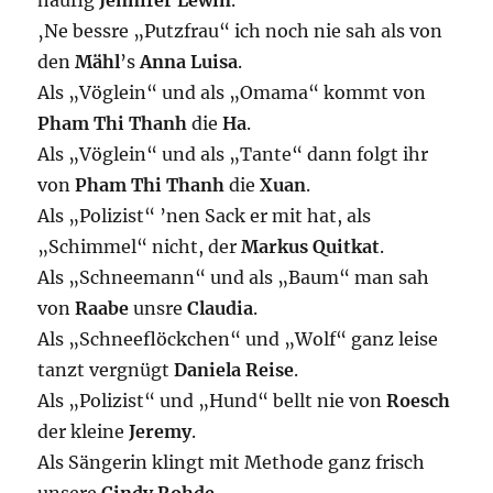
häufig
Jennifer
Lewin
.
‚Ne bessre „Putzfrau“ ich noch nie sah als von
den
Mähl
’s
Anna Luisa
.
Als „Vöglein“ und als „Omama“ kommt von
Pham Thi Thanh
die
Ha
.
Als „Vöglein“ und als „Tante“ dann folgt ihr
von
Pham Thi Thanh
die
Xuan
.
Als „Polizist“ ’nen Sack er mit hat, als
„Schimmel“ nicht, der
Markus
Quitkat
.
Als „Schneemann“ und als „Baum“ man sah
von
Raabe
unsre
Claudia
.
Als „Schneeflöckchen“ und „Wolf“ ganz leise
tanzt vergnügt
Daniela
Reise
.
Als „Polizist“ und „Hund“ bellt nie von
Roesch
der kleine
Jeremy
.
Als Sängerin klingt mit Methode ganz frisch