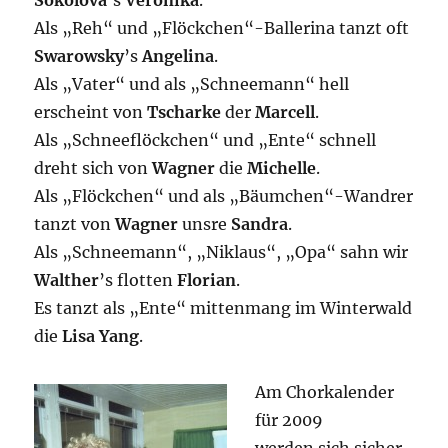
Sokolova
’s
Veronika
.
Als „Reh“ und „Flöckchen“-Ballerina tanzt oft
Swarowsky
’s
Angelina
.
Als „Vater“ und als „Schneemann“ hell
erscheint von
Tscharke
der
Marcell
.
Als „Schneeflöckchen“ und „Ente“ schnell
dreht sich von
Wagner
die
Michelle
.
Als „Flöckchen“ und als „Bäumchen“-Wandrer
tanzt von
Wagner
unsre
Sandra
.
Als „Schneemann“, „Niklaus“, „Opa“ sahn wir
Walther
’s flotten
Florian
.
Es tanzt als „Ente“ mittenmang im Winterwald
die
Lisa
Yang
.
Am Chorkalender
für 2009