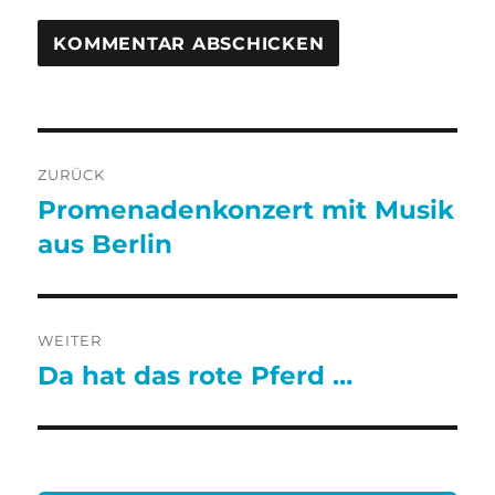
Beitragsnavigation
ZURÜCK
Promenadenkonzert mit Musik
Vorheriger
Beitrag:
aus Berlin
WEITER
Da hat das rote Pferd …
Nächster
Beitrag: