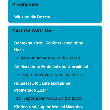
Programme
Wir sind die Besten!
Nächste Auftritte
Demokratiefest „Schöner leben ohne
Nazis“
5. September von 14:25
bis
14:50
Alt-Marzahner Erntefest und Umweltfest
12. September von 15:00
bis
16:00
Hausfest „40 Jahre Marzahner
Promenade 12/14“
26. September von 11:45
bis
12:15
Kinder- und Jugendfestival Marzahn-