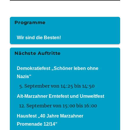
Programme
Wir sind die Besten!
Nächste Auftritte
Demokratiefest „Schöner leben ohne
Nazis“
5. September von 14:25
bis
14:50
Alt-Marzahner Erntefest und Umweltfest
12. September von 15:00
bis
16:00
Hausfest „40 Jahre Marzahner
Promenade 12/14“