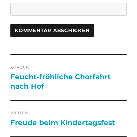
Beitragsnavigation
ZURÜCK
Feucht-fröhliche Chorfahrt
Vorheriger
Beitrag:
nach Hof
WEITER
Freude beim Kindertagsfest
Nächster
Beitrag: