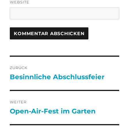
WEBSITE
Beitragsnavigation
ZURÜCK
Besinnliche Abschlussfeier
Vorheriger
Beitrag:
WEITER
Open-Air-Fest im Garten
Nächster
Beitrag: