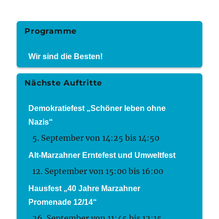
Programme
Wir sind die Besten!
Nächste Auftritte
Demokratiefest „Schöner leben ohne
Nazis“
5. September von 14:25
bis
14:50
Alt-Marzahner Erntefest und Umweltfest
12. September von 15:00
bis
16:00
Hausfest „40 Jahre Marzahner
Promenade 12/14“
26. September von 11:45
bis
12:15