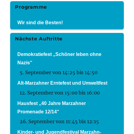
Programme
Wir sind die Besten!
Nächste Auftritte
Demokratiefest „Schöner leben ohne
Nazis“
5. September von 14:25
bis
14:50
Alt-Marzahner Erntefest und Umweltfest
12. September von 15:00
bis
16:00
Hausfest „40 Jahre Marzahner
Promenade 12/14“
26. September von 11:45
bis
12:15
Kinder- und Jugendfestival Marzahn-