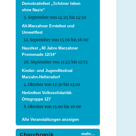
Demokratiefest „Schöner leben
ohne Nazis“
5. September von 14:25
bis
14:50
Alt-Marzahner Erntefest und
Umweltfest
12. September von 15:00
bis
16:00
Hausfest „40 Jahre Marzahner
Promenade 12/14“
26. September von 11:45
bis
12:15
Kinder- und Jugendfestival
Marzahn-Hellersdorf
4. Oktober von 12:30
bis
13:00
Herbstfest Volkssolidarität-
Ortsgruppe 127
8. Oktober von 15:00
bis
16:00
Alle Veranstaltungen anzeigen
mehr…
Chorchronik