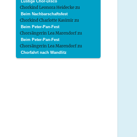
Lustige Chor-Disco
Chorkind Leonora Heidecke
zu
Beim Nachbarschaftsfest
Chorkind Charlotte Kasimir
zu
Beim Peter-Pan-Fest
Chorsängerin Lea Marendorf
zu
Beim Peter-Pan-Fest
Chorsängerin Lea Marendorf
zu
Chorfahrt nach Wandlitz