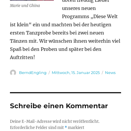
übten freudig Lieder
Marie und Ghina
unseres neuen
Programms „Diese Welt
ist klein“ ein und machten bei der heutigen
ersten Tanzprobe bereits bei zwei neuen
Tänzen mit. Wir wünschen ihnen weiterhin viel
Spaß bei den Proben und später bei den
Auftritten!
Autor
Veröffentlicht
Kategorien
BerndEngling
Mittwoch, 15. Januar 2025
News
am
Schreibe einen Kommentar
Deine E-Mail-Adresse wird nicht veröffentlicht.
Erforderliche Felder sind mit
*
markiert