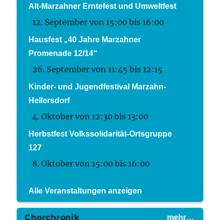
Alt-Marzahner Erntefest und Umweltfest
12. September von 15:00
bis
16:00
Hausfest „40 Jahre Marzahner
Promenade 12/14“
26. September von 11:45
bis
12:15
Kinder- und Jugendfestival Marzahn-
Hellersdorf
4. Oktober von 12:30
bis
13:00
Herbstfest Volkssolidarität-Ortsgruppe
127
8. Oktober von 15:00
bis
16:00
Alle Veranstaltungen anzeigen
Chorchronik
mehr…