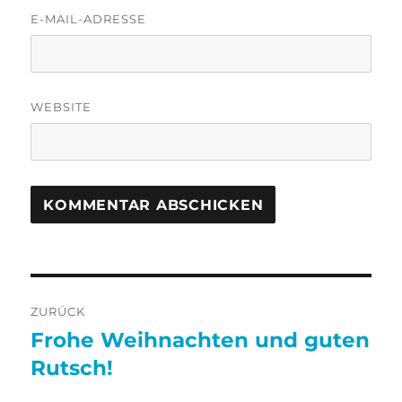
E-MAIL-ADRESSE
WEBSITE
Beitragsnavigation
ZURÜCK
Frohe Weihnachten und guten
Vorheriger
Beitrag:
Rutsch!