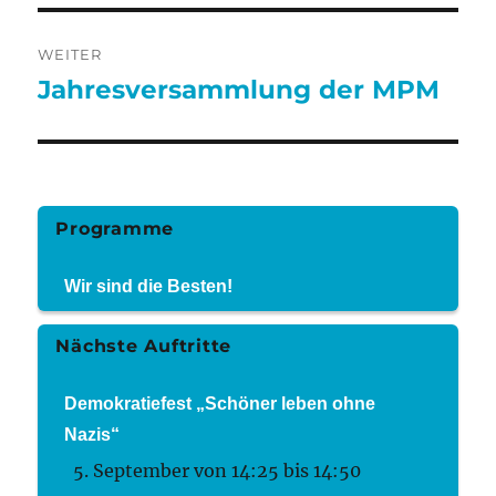
WEITER
Jahresversammlung der MPM
Nächster
Beitrag:
Programme
Wir sind die Besten!
Nächste Auftritte
Demokratiefest „Schöner leben ohne
Nazis“
5. September von 14:25
bis
14:50