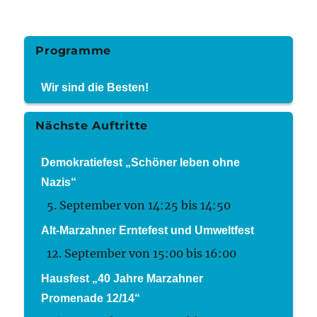
Programme
Wir sind die Besten!
Nächste Auftritte
Demokratiefest „Schöner leben ohne
Nazis“
5. September von 14:25
bis
14:50
Alt-Marzahner Erntefest und Umweltfest
12. September von 15:00
bis
16:00
Hausfest „40 Jahre Marzahner
Promenade 12/14“