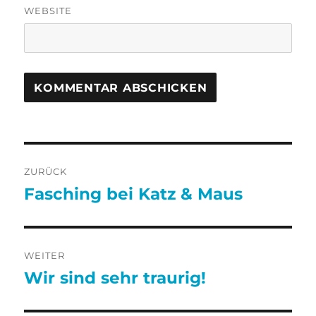
WEBSITE
Beitragsnavigation
ZURÜCK
Fasching bei Katz & Maus
Vorheriger
Beitrag:
WEITER
Wir sind sehr traurig!
Nächster
Beitrag: