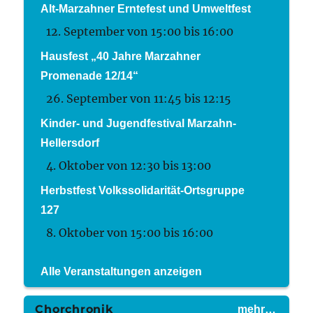
Alt-Marzahner Erntefest und Umweltfest
12. September von 15:00
bis
16:00
Hausfest „40 Jahre Marzahner
Promenade 12/14“
26. September von 11:45
bis
12:15
Kinder- und Jugendfestival Marzahn-
Hellersdorf
4. Oktober von 12:30
bis
13:00
Herbstfest Volkssolidarität-Ortsgruppe
127
8. Oktober von 15:00
bis
16:00
Alle Veranstaltungen anzeigen
Chorchronik
mehr…