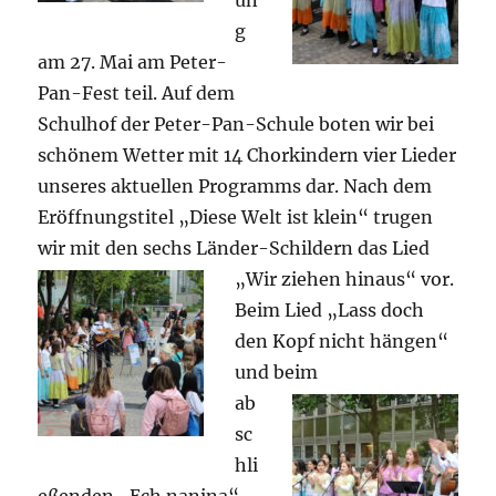
un
g
am 27. Mai am Peter-
Pan-Fest teil. Auf dem
Schulhof der Peter-Pan-Schule boten wir bei
schönem Wetter mit 14 Chorkindern vier Lieder
unseres aktuellen Programms dar. Nach dem
Eröffnungstitel „Diese Welt ist klein“ trugen
wir mit den sechs Länder-
Schildern das Lied
„Wir ziehen hinaus“ vor.
Beim Lied „Lass doch
den Kopf nicht hängen“
und beim
ab
sc
hli