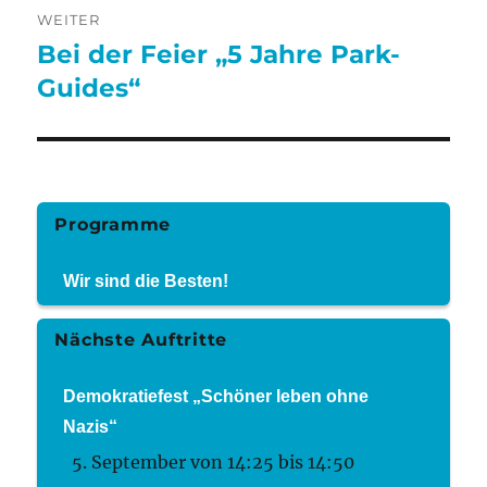
WEITER
Bei der Feier „5 Jahre Park-
Nächster
Beitrag:
Guides“
Programme
Wir sind die Besten!
Nächste Auftritte
Demokratiefest „Schöner leben ohne
Nazis“
5. September von 14:25
bis
14:50