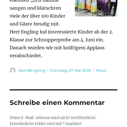
eßenden „Ech nanina“
sangen und klatschten
viele der über 100 Kinder
und Gäste freudig mit.
Herr Engling lud interessierte Kinder ab der 2.
Klasse zur Schnupperprobe am 4. Juni ein.
Danach wurden wir mit kräftigem Applaus
verabschiedet.
Autor
Veröffentlicht
Kategorien
BerndEngling
Dienstag, 27. Mai 2025
News
am
Schreibe einen Kommentar
Deine E-Mail-Adresse wird nicht veröffentlicht.
Erforderliche Felder sind mit
*
markiert