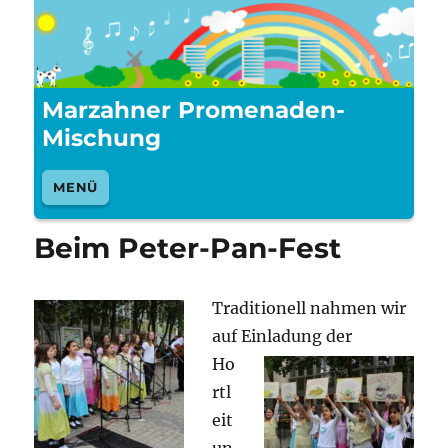
Marzahner Promenaden-
Mischung
MENÜ
Beim Peter-Pan-Fest
Traditionell nahmen wir
auf Einladung der
Ho
rtl
eit