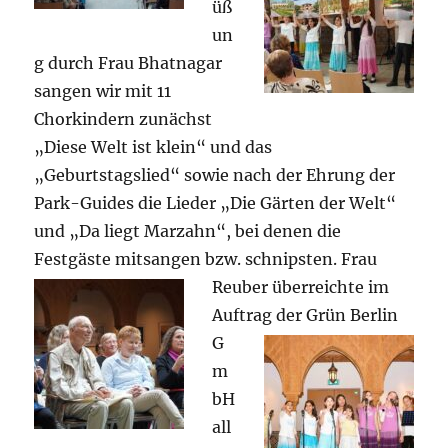
üß
un
g durch Frau Bhatnagar
sangen wir mit 11
Chorkindern zunächst
„Diese Welt ist klein“ und das
„Geburtstagslied“ sowie nach der Ehrung der
Park-Guides die Lieder „Die Gärten der Welt“
und „Da liegt Marzahn“, bei denen die
Festgäste mitsangen bzw.
schnipsten. Frau
Reuber überreichte im
Auftrag der
Grün Berlin
G
m
bH
all