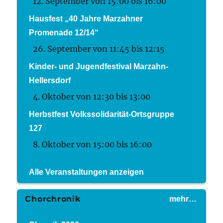
12. September von 15:00
bis
16:00
Hausfest „40 Jahre Marzahner
Promenade 12/14“
26. September von 11:45
bis
12:15
Kinder- und Jugendfestival Marzahn-
Hellersdorf
4. Oktober von 12:30
bis
13:00
Herbstfest Volkssolidarität-Ortsgruppe
127
8. Oktober von 15:00
bis
16:00
Alle Veranstaltungen anzeigen
Chorchronik
mehr…