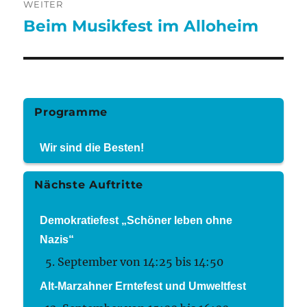
WEITER
Beim Musikfest im Alloheim
Nächster
Beitrag:
Programme
Wir sind die Besten!
Nächste Auftritte
Demokratiefest „Schöner leben ohne
Nazis“
5. September von 14:25
bis
14:50
Alt-Marzahner Erntefest und Umweltfest