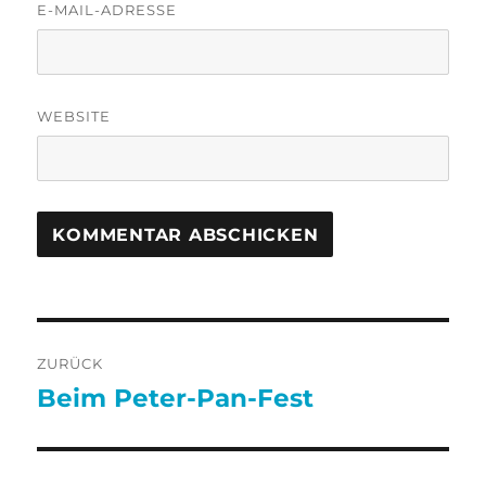
E-MAIL-ADRESSE
WEBSITE
Beitragsnavigation
ZURÜCK
Beim Peter-Pan-Fest
Vorheriger
Beitrag: