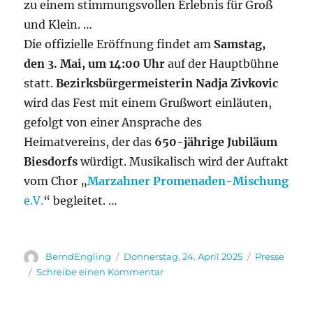
zu einem stimmungsvollen Erlebnis für Groß
und Klein. …
Die offizielle Eröffnung findet am
Samstag,
den 3. Mai, um 14:00 Uhr
auf der Hauptbühne
statt.
Bezirksbürgermeisterin Nadja Zivkovic
wird das Fest mit einem Grußwort einläuten,
gefolgt von einer Ansprache des
Heimatvereins, der das
650-jährige Jubiläum
Biesdorfs
würdigt. Musikalisch wird der Auftakt
vom Chor „
Marzahner Promenaden-Mischung
e.V.
“ begleitet. …
Autor
Veröffentlicht
Kategorien
BerndEngling
Donnerstag, 24. April 2025
Presse
am
zu
Schreibe einen Kommentar
Biesdorfer
Blütenfest