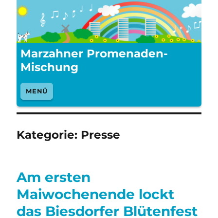
Marzahner Promenaden-
Mischung
MENÜ
Kategorie:
Presse
Am ersten
Maiwochenende lockt
das Biesdorfer Blütenfest