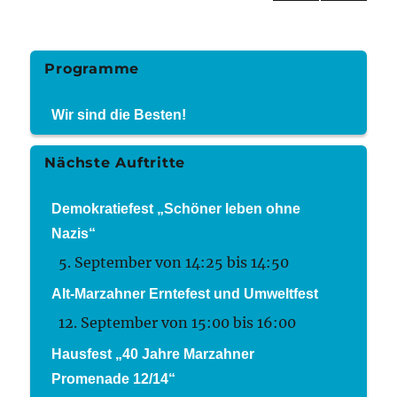
VOR
NÄC
der
HERI
HSTE
GE
SEIT
Beiträge
SEIT
E
Programme
E
Wir sind die Besten!
Nächste Auftritte
Demokratiefest „Schöner leben ohne
Nazis“
5. September von 14:25
bis
14:50
Alt-Marzahner Erntefest und Umweltfest
12. September von 15:00
bis
16:00
Hausfest „40 Jahre Marzahner
Promenade 12/14“