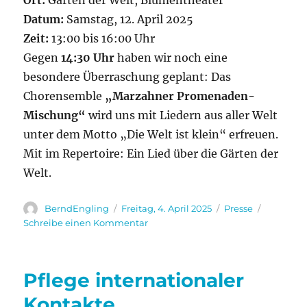
Ort:
Gärten der Welt, Blumentheater
Datum:
Samstag, 12. April 2025
Zeit:
13:00 bis 16:00 Uhr
Gegen
14:30 Uhr
haben wir noch eine
besondere Überraschung geplant: Das
Chorensemble
„Marzahner Promenaden-
Mischung“
wird uns mit Liedern aus aller Welt
unter dem Motto „Die Welt ist klein“ erfreuen.
Mit im Repertoire: Ein Lied über die Gärten der
Welt.
Autor
Veröffentlicht
Kategorien
BerndEngling
Freitag, 4. April 2025
Presse
am
zu
Schreibe einen Kommentar
Wir
schmücken
einen
Pflege internationaler
Ostereierbaum
Kontakte