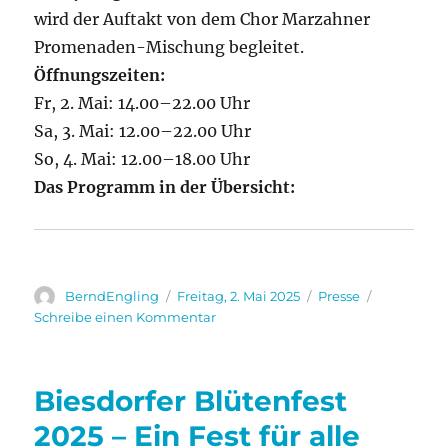
wird der Auftakt von dem Chor Marzahner
Promenaden-Mischung begleitet.
Öffnungszeiten:
Fr, 2. Mai: 14.00–22.00 Uhr
Sa, 3. Mai: 12.00–22.00 Uhr
So, 4. Mai: 12.00–18.00 Uhr
Das Programm in der Übersicht:
Autor
Veröffentlicht
Kategorien
BerndEngling
Freitag, 2. Mai 2025
Presse
am
zu
Schreibe einen Kommentar
Am
ersten
Maiwochenende
Biesdorfer Blütenfest
lockt
das
2025 – Ein Fest für alle
Biesdorfer