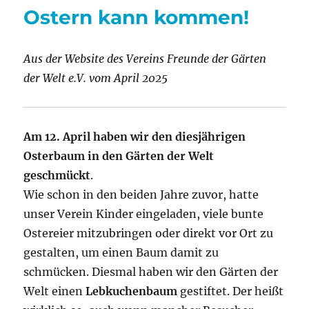
2025
Ostern kann kommen!
–
Ein
Fest
Aus der Website des Vereins Freunde der Gärten
für
alle
der Welt e.V. vom April 2025
Sinne
im
Schlosspark
Biesdorf
Am 12. April haben wir den diesjährigen
Osterbaum in den Gärten der Welt
geschmückt
.
Wie schon in den beiden Jahre zuvor, hatte
unser Verein Kinder eingeladen, viele bunte
Ostereier mitzubringen oder direkt vor Ort zu
gestalten, um einen Baum damit zu
schmücken. Diesmal haben wir den Gärten der
Welt einen
Lebkuchenbaum
gestiftet. Der heißt