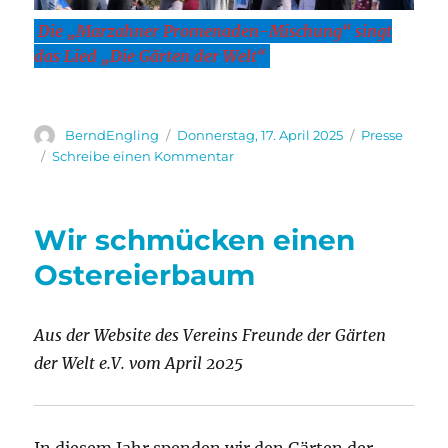
Die „Marzahner Promenaden-Mischung“ singt
das Lied „Die Gärten der Welt“
Autor
Veröffentlicht
Kategorien
BerndEngling
Donnerstag, 17. April 2025
Presse
am
zu
Schreibe einen Kommentar
Ostern
kann
kommen!
Wir schmücken einen
Ostereierbaum
Aus der Website des Vereins Freunde der Gärten
der Welt e.V. vom April 2025