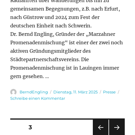
Radfahrten über Wanderungen bis hin zu
gemeinsamen Begegnungen, z.B. nach Erfurt,
nach Güstrow und 2024 zum Fest der
deutschen Einheit nach Schwerin.
Dr. Bernd Engling, Gründer der „Marzahner
Promenadenmischung“ ist einer der zwei noch
aktiven Gründungsmitglieder des
Städtepartnerschaftsvereins. Die
Promenadenmischung ist in Lauingen immer
gern gesehen. …
Autor
Veröffentlicht
Kategorien
BerndEngling
Dienstag, 11. März 2025
Presse
am
zu
Schreibe einen Kommentar
Pflege
internationaler
Kontakte
Seitennummerierung
SEITE
3