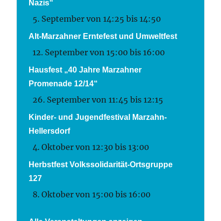
Nazis“
5. September von 14:25
bis
14:50
Alt-Marzahner Erntefest und Umweltfest
12. September von 15:00
bis
16:00
Hausfest „40 Jahre Marzahner
Promenade 12/14“
26. September von 11:45
bis
12:15
Kinder- und Jugendfestival Marzahn-
Hellersdorf
4. Oktober von 12:30
bis
13:00
Herbstfest Volkssolidarität-Ortsgruppe
127
8. Oktober von 15:00
bis
16:00