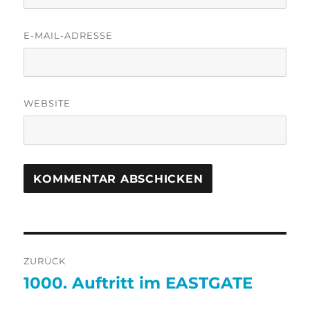
E-MAIL-ADRESSE
WEBSITE
Beitragsnavigation
ZURÜCK
1000. Auftritt im EASTGATE
Vorheriger
Beitrag: