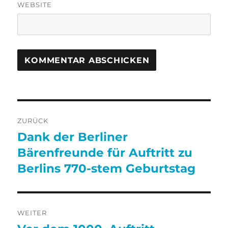
WEBSITE
Beitragsnavigation
ZURÜCK
Dank der Berliner
Vorheriger
Beitrag:
Bärenfreunde für Auftritt zu
Berlins 770-stem Geburtstag
WEITER