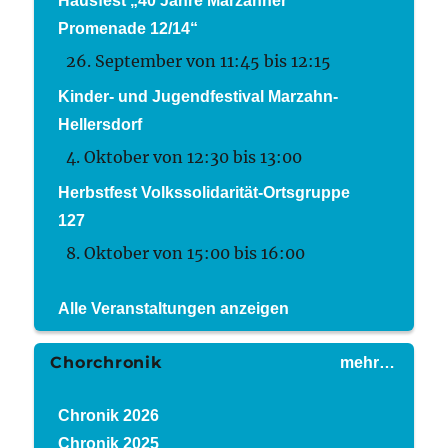
Hausfest „40 Jahre Marzahner
Promenade 12/14“
26. September von 11:45
bis
12:15
Kinder- und Jugendfestival Marzahn-
Hellersdorf
4. Oktober von 12:30
bis
13:00
Herbstfest Volkssolidarität-Ortsgruppe
127
8. Oktober von 15:00
bis
16:00
Alle Veranstaltungen anzeigen
Chorchronik
mehr…
Chronik 2026
Chronik 2025