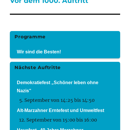
Vor dem 1000. Auftritt
Nächster
Beitrag:
Programme
Wir sind die Besten!
Nächste Auftritte
Demokratiefest „Schöner leben ohne
Nazis“
5. September von 14:25
bis
14:50
Alt-Marzahner Erntefest und Umweltfest
12. September von 15:00
bis
16:00