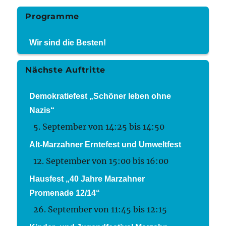
Programme
Wir sind die Besten!
Nächste Auftritte
Demokratiefest „Schöner leben ohne
Nazis“
5. September von 14:25
bis
14:50
Alt-Marzahner Erntefest und Umweltfest
12. September von 15:00
bis
16:00
Hausfest „40 Jahre Marzahner
Promenade 12/14“
26. September von 11:45
bis
12:15