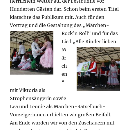
herrlichem Wetter auf der Festbühne vor
Hunderten Gästen dar. Schon beim ersten Titel
klatschte das Publikum mit. Auch für den
Vortrag und die Gestaltung des „Märchen-
Rock’n Roll“ und für das
Lied „Alle Kinder lieben
M
är
ch
en
“
mit Viktoria als
Strophensängerin sowie
Lea und Leonie als Märchen-Rätselbuch-
Vorzeigerinnen erhielten wir großen Beifall.
Am Ende wurden wir von den Zuschauern mit