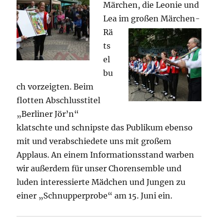
Märchen, die Leonie und
Lea im großen Märchen-
Rä
ts
el
bu
ch vorzeigten. Beim
flotten Abschlusstitel
„Berliner Jör’n“
klatschte und schnipste das Publikum ebenso
mit und verabschiedete uns mit großem
Applaus. An einem Informationsstand warben
wir außerdem für unser Chorensemble und
luden interessierte Mädchen und Jungen zu
einer „Schnupperprobe“ am 15. Juni ein.