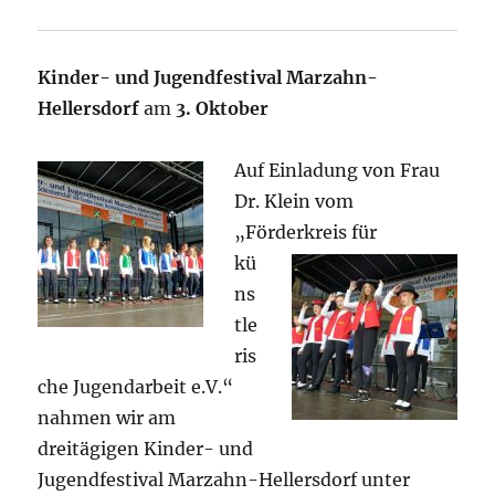
Kinder- und Jugendfestival Marzahn-
Hellersdorf
am
3. Oktober
Auf Einladung von Frau
Dr. Klein vom
„Förderkreis
für
kü
ns
tle
ris
che Jugendarbeit e.V.“
nahmen wir am
dreitägigen Kinder- und
Jugendfestival Marzahn-Hellersdorf unter