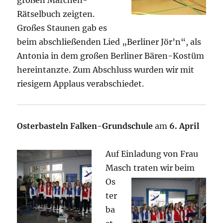
großen Märchen-
Rätselbuch zeigten.
Großes Staunen gab es
beim abschließenden Lied „Berliner Jör’n“, als
Antonia in dem großen Berliner Bären-Kostüm
hereintanzte. Zum Abschluss wurden wir mit
riesigem Applaus verabschiedet.
Osterbasteln Falken-Grundschule
am
6. April
Auf Einladung von Frau
Masch traten wir beim
Os
ter
ba