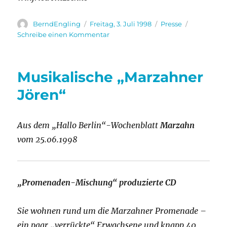
Autor
Veröffentlicht
Kategorien
BerndEngling
Freitag, 3. Juli 1998
Presse
am
zu
Schreibe einen Kommentar
Neues
von
der
Musikalische „Marzahner
Marzahner
Promenaden-
Jören“
Mischung
e.V.
Aus dem „Hallo Berlin“-Wochenblatt
Marzahn
vom 25.06.1998
„Promenaden-Mischung“ produzierte CD
Sie wohnen rund um die Marzahner Promenade –
ein paar „verrückte“ Erwachsene und knapp 40