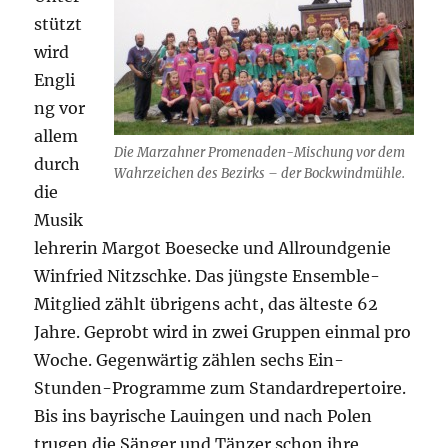
stützt
wird
Engli
ng vor
allem
Die Marzahner Promenaden-Mischung vor dem
durch
Wahrzeichen des Bezirks – der Bockwindmühle.
die
Musik
lehrerin Margot Boesecke und Allroundgenie
Winfried Nitzschke. Das jüngste Ensemble-
Mitglied zählt übrigens acht, das älteste 62
Jahre. Geprobt wird in zwei Gruppen einmal pro
Woche. Gegenwärtig zählen sechs Ein-
Stunden-Programme zum Standardrepertoire.
Bis ins bayrische Lauingen und nach Polen
trugen die Sänger und Tänzer schon ihre