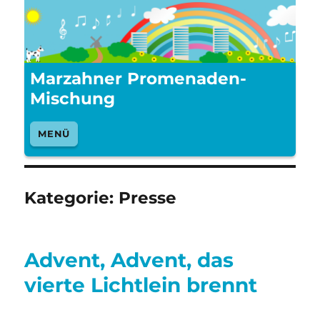
Marzahner Promenaden-
Mischung
MENÜ
Kategorie:
Presse
Advent, Advent, das
vierte Lichtlein brennt