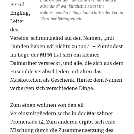
Eine Gruppe der "Marzahner Promenaden-
Bernd
Mischung" war kürzlich zu Gast im
Engling,
Köllnischen Park. Eingeladen hatte der Verein
"Berliner Bärenfreunde".
Leiter
des
Vereins, schmunzelnd auf den Namen, „mit
Hunden haben wir nichts zu tun.“ – Zumindest
im Logo der MPM hat sich ein kleiner
Dalmatiner versteckt, und alle, die sich aus dem
Ensemble verabschieden, erhalten das
Maskottchen als Geschenk. Hinter dem Namen
verbergen sich verschiedene Dinge.
Zum einen wohnen von den elf
Vereinsmitgliedern sechs in der Marzahner
Promenade 14. Zum anderen ergibt sich eine
Mischung durch die Zusammensetzung des