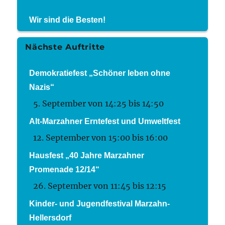
Wir sind die Besten!
Nächste Auftritte
Demokratiefest „Schöner leben ohne
Nazis“
5. September von 14:25
bis
14:50
Alt-Marzahner Erntefest und Umweltfest
12. September von 15:00
bis
16:00
Hausfest „40 Jahre Marzahner
Promenade 12/14“
26. September von 11:45
bis
12:15
Kinder- und Jugendfestival Marzahn-
Hellersdorf