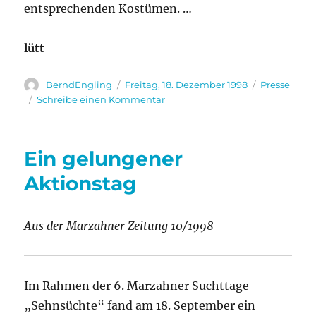
entsprechenden Kostümen. …
lütt
Autor
Veröffentlicht
Kategorien
BerndEngling
Freitag, 18. Dezember 1998
Presse
am
zu
Schreibe einen Kommentar
Advent,
Advent,
das
Ein gelungener
vierte
Lichtlein
Aktionstag
brennt
Aus der Marzahner Zeitung 10/1998
Im Rahmen der 6. Marzahner Suchttage
„Sehnsüchte“ fand am 18. September ein