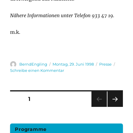
Nähere Informationen unter Telefon 933 47 19.
m.k.
Autor
Veröffentlicht
Kategorien
BerndEngling
Montag, 29. Juni 1998
Presse
am
zu
Schreibe einen Kommentar
Musikalische
„Marzahner
Jören“
Seitennummerierung
SEITE
1
NÄC
der
HSTE
SEIT
Beiträge
E
Programme