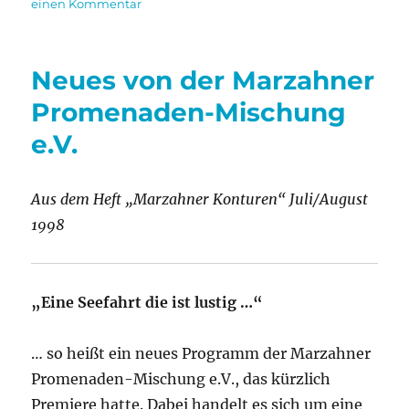
am
zu
einen Kommentar
Auf
die
Mischung
Neues von der Marzahner
kommt
es
Promenaden-Mischung
an
e.V.
Aus dem Heft „Marzahner Konturen“ Juli/August
1998
„Eine Seefahrt die ist lustig …“
… so heißt ein neues Programm der Marzahner
Promenaden-Mischung e.V., das kürzlich
Premiere hatte. Dabei handelt es sich um eine