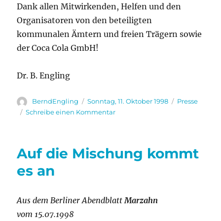
Dank allen Mitwirkenden, Helfen und den
Organisatoren von den beteiligten
kommunalen Ämtern und freien Trägern sowie
der Coca Cola GmbH!
Dr. B. Engling
Autor
Veröffentlicht
Kategorien
BerndEngling
Sonntag, 11. Oktober 1998
Presse
am
zu
Schreibe einen Kommentar
Ein
gelungener
Aktionstag
Auf die Mischung kommt
es an
Aus dem Berliner Abendblatt
Marzahn
vom 15.07.1998