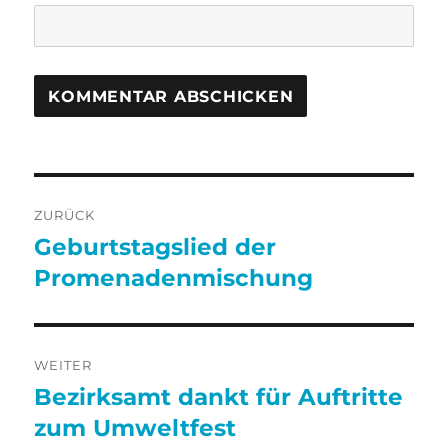
Beitragsnavigation
ZURÜCK
Geburtstagslied der
Vorheriger
Beitrag:
Promenadenmischung
WEITER
Bezirksamt dankt für Auftritte
Nächster
Beitrag:
zum Umweltfest