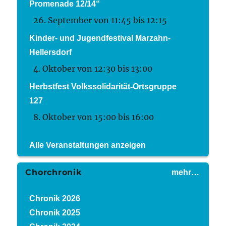
Promenade 12/14“
26. September von 11:45
bis
12:15
Kinder- und Jugendfestival Marzahn-
Hellersdorf
4. Oktober von 12:30
bis
13:00
Herbstfest Volkssolidarität-Ortsgruppe
127
8. Oktober von 15:00
bis
16:00
Alle Veranstaltungen anzeigen
Chorchronik
mehr…
Chronik 2026
Chronik 2025