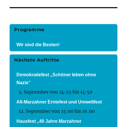
Programme
Wir sind die Besten!
Nächste Auftritte
Demokratiefest „Schöner leben ohne
Nazis“
5. September von 14:25
bis
14:50
Alt-Marzahner Erntefest und Umweltfest
12. September von 15:00
bis
16:00
Hausfest „40 Jahre Marzahner