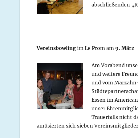
abschließenden „R
Vereinsbowling
im Le Prom am
9. März
Am Vorabend unsere
und weitere Freun
und vom Marzahn-
Städtepartnersch
Essen im American
unser Ehrenmitgli
Trauerfalls nicht d
amüsierten sich sieben Vereinsmitgliede