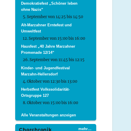
Demokratiefest „Schöner leben
ohne Nazis“
5. September von 14:25
bis
14:50
Alt-Marzahner Erntefest und
Umweltfest
12. September von 15:00
bis
16:00
Hausfest „40 Jahre Marzahner
Promenade 12/14“
26. September von 11:45
bis
12:15
Kinder- und Jugendfestival
Marzahn-Hellersdorf
4. Oktober von 12:30
bis
13:00
Herbstfest Volkssolidarität-
Ortsgruppe 127
8. Oktober von 15:00
bis
16:00
Alle Veranstaltungen anzeigen
mehr…
Chorchronik