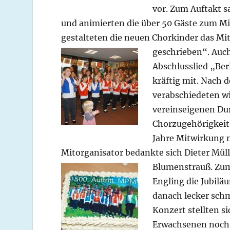
vor. Zum Auftakt 
und animierten die über 50 Gäste zum M
gestalteten die neuen Chorkinder das 
geschrieben“. Auc
Abschlusslied „Ber
kräftig mit. Nach 
verabschiedeten wi
vereinseigenen Dur
Chorzugehörigkeit 
Jahre Mitwirkung m
Mitorganisator bedankte sich Dieter Müll
Blumenstrauß.
Zu
Engling die Jubilä
danach lecker sch
Konzert stellten s
Erwachsenen noch 