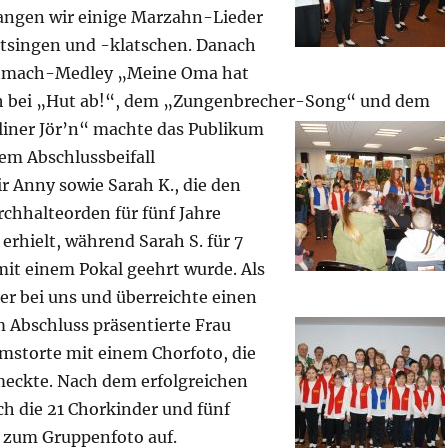
sangen wir einige Marzahn-Lieder
itsingen und -klatschen. Danach
Mitmach-Medley „Meine Oma hat
h bei „Hu
t ab!“, dem „Zungenbrecher-Song“ und dem
liner Jör’n“ machte das Publikum
dem Abschlussbeifall
r Anny sowie Sarah K., die den
chhalteorden für fünf Jahre
erhielt, während Sarah S. für 7
it einem Pokal geehrt wurde. Als
er bei uns und überreichte einen
m
Abschluss präsentierte Frau
umstorte mit einem Chorfoto, die
meckte. Nach dem erfolgreichen
ich die 21 Chorkinder und fünf
zum Gruppenfoto auf.