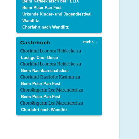
Beim Kaffeeklatsch bei FELIX
Beim Peter-Pan-Fest
Urkunde Kinder- und Jugendfestival
Wandlitz
Chorfahrt nach Wandlitz
mehr…
Gästebuch
Chorkind Leonora Heidecke
zu
Lustige Chor-Disco
Chorkind Leonora Heidecke
zu
Beim Nachbarschaftsfest
Chorkind Charlotte Kasimir
zu
Beim Peter-Pan-Fest
Chorsängerin Lea Marendorf
zu
Beim Peter-Pan-Fest
Chorsängerin Lea Marendorf
zu
Chorfahrt nach Wandlitz