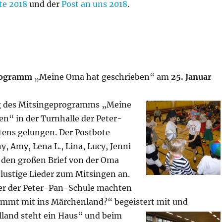
te 2018
und der
Post an uns 2018
.
rogramm
„M
eine Oma hat geschrieben“ am
25. Januar
g des Mitsingeprogramms
„Meine
n“ in der Turnhalle der Peter-
tens gelungen. Der Postbote
, Amy, Lena L., Lina, Lucy, Jenni
 den großen Brief von der Oma
lustige Lieder
zum Mitsingen an.
er der Peter-Pan-Schule machten
ommt mit ins Märchenland?“ begeistert mit un
d
lland steht ein Haus“ und beim