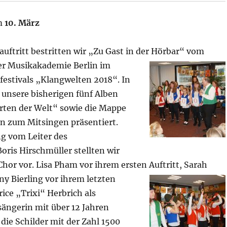
am
10. März
uftritt bestritten wir „Zu Gast in der Hörbar“
vom
der Musikakademie Berlin im
estivals „Klangwelten 2018“. In
unsere bisherigen fünf Alben
rten der Welt“ sowie die Mappe
en zum Mitsingen präsentiert.
g vom Leiter des
oris Hirschmüller stellten wir
hor vor. Lisa Pham vor ihrem ersten Auftritt, Sarah
ny Bierling vor ihrem letzten
rice „Trixi“ Herbrich als
sängerin mit über 12 Jahren
ie Schilder mit der Zahl 1500