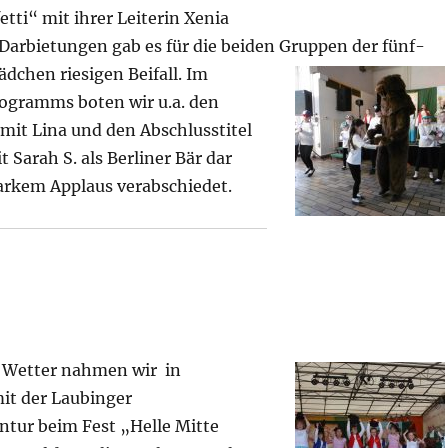
s
tti“ mit ihrer Leiterin Xenia
r Darbietungen gab es für die beiden Gruppen der fünf-
dchen riesigen Beifall. Im
Programms boten w
ir u.a. den
p
it Lina und den Abschlusstitel
t Sarah S. als Berliner Bär dar
arkem Applaus verabschiedet.
i
e
 Wetter nahmen wir
in
l
t der Laubinger
ntur beim Fest „Helle Mitte