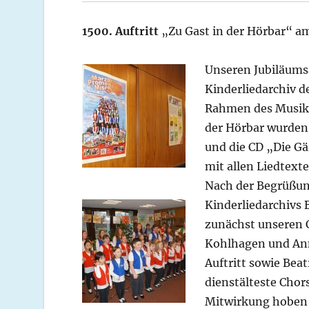
1500. Auftritt
„Zu Gast in der Hörbar“ 
Unseren Jubiläumsa
Kinderliedarchiv 
Rahmen des Musikf
der Hörbar wurden 
und die CD „Die Gä
mit allen Liedtext
Nach der Begrüßun
Kinderliedarchivs B
zunächst unseren C
Kohlhagen und
An
Auftritt sowie Beat
dienstälteste Chor
Mitwirkung hoben d