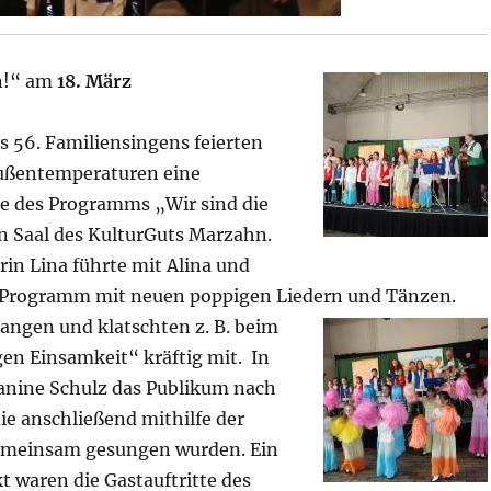
d
n!“ am
18. März
e
 56. Familiensingens feierten
Außentemperaturen eine
e des Programms „Wir sind die
o
n Saal des KulturGuts Marzahn.
in Lina führte mit Alina und
 Programm mit neuen poppigen Liedern und Tänzen.
a
san
gen und klatschten z. B. beim
en Einsamkeit“ kräftig
mit. In
eanine Schulz das Publikum nach
b
die anschließend mithilfe der
gemeinsam gesungen wurden. Ein
 waren die Gastauftritte des