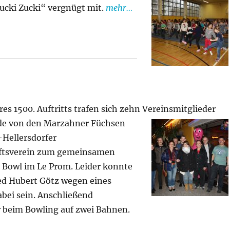
ucki Zucki“ vergnügt mit.
mehr…
s 1500. Auftritts trafen sich zehn
Vereinsmitglieder
de von den Marzahner Füchsen
Hellersdorfer
aftsverein zum gemeinsamen
 Bowl im Le Prom. Leider konnte
ed Hubert Götz wegen eines
abei sein. Anschließend
r beim Bowling auf zwei Bahnen.