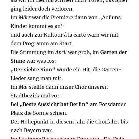
als wir für
Hertha
schrien nach Toren, das Spiel
ging leider doch verloren.
Im
März
war die Premiere dann von „Auf uns
Kinder kommt es an“
und auch zur Kultour á la carte warn wir mit
dem Programm am Start.
Die Stimmung im
April
war groß, im
Garten der
Sinne
war was los:
„
Der siebte Sinn“
wurde ein Hit, die Garten-
Lieder sang man mit.
Im
Mai
stellte dann unser Chor unseren
Stadtbezirk mal vor:
Bei „
Beste Aussicht hat Berlin“
am Potsdamer
Platz die Sonne schien.
Der Höhepunkt in diesem Jahr die Chorfahrt bis
nach Bayern war.