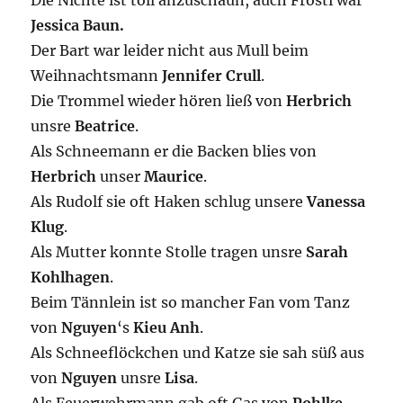
Die Nichte ist toll anzuschaun, auch Frosti war
Jessica Baun.
Der Bart war leider nicht aus Mull beim
Weihnachtsmann
Jennifer Crull
.
Die Trommel wieder hören ließ von
Herbrich
unsre
Beatrice
.
Als Schneemann er die Backen blies von
Herbrich
unser
Maurice
.
Als Rudolf sie oft Haken schlug unsere
Vanessa
Klug
.
Als Mutter konnte Stolle tragen unsre
Sarah
Kohlhagen
.
Beim Tännlein ist so mancher Fan vom Tanz
von
Nguyen
‘s
Kieu Anh
.
Als Schneeflöckchen und Katze sie sah süß aus
von
Nguyen
unsre
Lisa
.