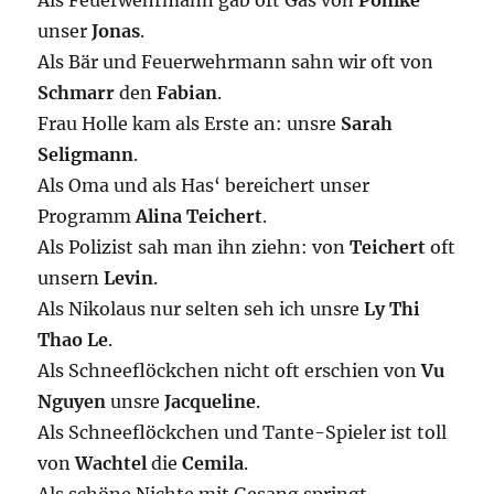
Als Feuerwehrmann gab oft Gas von
Pohlke
unser
Jonas
.
Als Bär und Feuerwehrmann sahn wir oft von
Schmarr
den
Fabian
.
Frau Holle kam als Erste an: unsre
Sarah
Seligmann
.
Als Oma und als Has‘ bereichert unser
Programm
Alina Teichert
.
Als Polizist sah man ihn ziehn: von
Teichert
oft
unsern
Levin
.
Als Nikolaus
nur selten seh ich unsre
Ly Thi
Thao Le
.
Als Schneeflöckchen nicht oft erschien von
Vu
Nguyen
unsre
Jacqueline
.
Als Schneeflöckchen und Tante-Spieler ist toll
von
Wachtel
die
Cemila
.