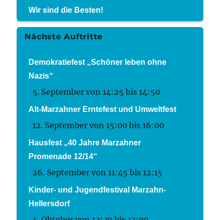
Wir sind die Besten!
Nächste Auftritte
Demokratiefest „Schöner leben ohne
Nazis“
5. September von 14:25
bis
14:50
Alt-Marzahner Erntefest und Umweltfest
12. September von 15:00
bis
16:00
Hausfest „40 Jahre Marzahner
Promenade 12/14“
26. September von 11:45
bis
12:15
Kinder- und Jugendfestival Marzahn-
Hellersdorf
4. Oktober von 12:30
bis
13:00