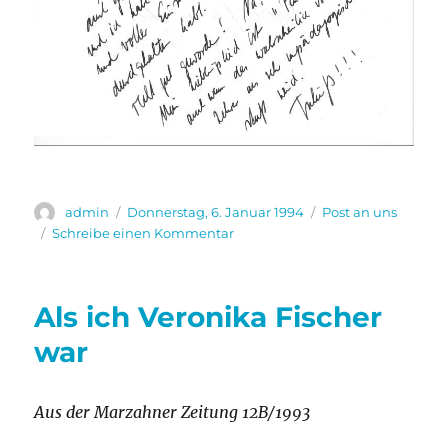
Autor
Veröffentlicht
Kategorien
admin
Donnerstag, 6. Januar 1994
Post an uns
am
zu
Schreibe einen Kommentar
Gruß
von
Gerhard
Als ich Veronika Fischer
Schöne
zur
war
gemeinsamen
CD
Aus der Marzahner Zeitung 12B/1993