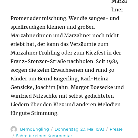
Marza
hner
Promenadenmischung. Wer die sanges- und
spielfreudigen kleinen und großen
Marzahnerinnen und Marzahner noch nicht
erlebt hat, der kann das Versäumte zum
Marzahner Frühling oder zum Kiezfest in der
Franz-Stenzer-Straße nachholen. Seit 1984
sorgen die zehn Erwachsenen und rund 30
Kinder um Bernd Engerling, Karl-Heinz
Gensicke, Joachim Jahn, Margot Boesecke und
Winfried Nitzschke mit selbst gedichteten
Liedern über den Kiez und anderen Melodien
für gute Stimmung.
Autor
Veröffentlicht
Kategorien
BerndEngling
Donnerstag, 20. Mai 1993
Presse
am
zu
Schreibe einen Kommentar