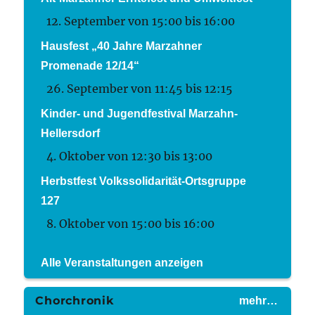
12. September von 15:00
bis
16:00
Hausfest „40 Jahre Marzahner
Promenade 12/14“
26. September von 11:45
bis
12:15
Kinder- und Jugendfestival Marzahn-
Hellersdorf
4. Oktober von 12:30
bis
13:00
Herbstfest Volkssolidarität-Ortsgruppe
127
8. Oktober von 15:00
bis
16:00
Alle Veranstaltungen anzeigen
Chorchronik
mehr…