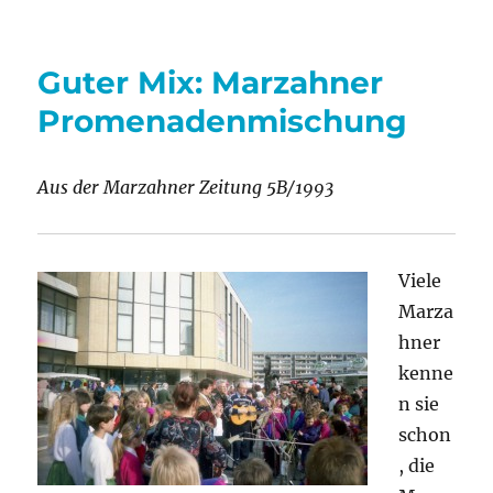
Die
Marzahner
Zeitung
Guter Mix: Marzahner
feierte
mit
Promenadenmischung
den
Lesern
ihren
Aus der Marzahner Zeitung 5B/1993
3.
Geburtstag
Viele
Marza
hner
kenne
n sie
schon
, die