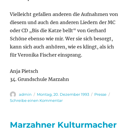
Vielleicht gefallen anderen die Aufnahmen von
diesem und auch den anderen Liedern der MC
oder CD „Bis die Katze bellt“ von Gerhard
Schöne ebenso wie mir. Wer sie sich besorgt,
kann sich auch anhören, wie es klingt, als ich
für Veronika Fischer einsprang.
Anja Pietsch
34. Grundschule Marzahn
Autor
Veröffentlicht
Kategorien
admin
Montag, 20. Dezember 1993
Presse
am
zu
Schreibe einen Kommentar
Als
ich
Veronika
Marzahner Kulturmacher
Fischer