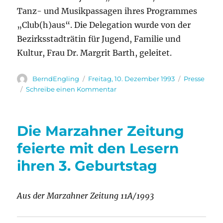
Tanz- und Musikpassagen ihres Programmes
„Club(h)aus“. Die Delegation wurde von der
Bezirksstadträtin für Jugend, Familie und
Kultur, Frau Dr. Margrit Barth, geleitet.
Autor
Veröffentlicht
Kategorien
BerndEngling
Freitag, 10. Dezember 1993
Presse
am
zu
Schreibe einen Kommentar
Marzahner
Kulturmacher
zu
Die Marzahner Zeitung
Gast
in
feierte mit den Lesern
Tychy
ihren 3. Geburtstag
Aus der Marzahner Zeitung 11A/1993