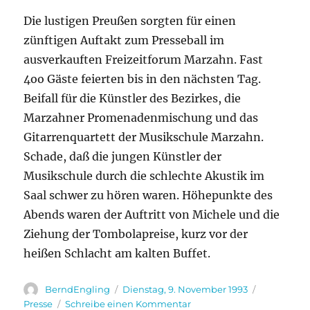
Die lustigen Preußen sorgten für einen
zünftigen Auftakt zum Presseball im
ausverkauften Freizeitforum Marzahn. Fast
4oo Gäste feierten bis in den nächsten Tag.
Beifall für die Künstler des Bezirkes, die
Marzahner Promenadenmischung und das
Gitarrenquartett der Musikschule Marzahn.
Schade, daß die jungen Künstler der
Musikschule durch die schlechte Akustik im
Saal schwer zu hören waren. Höhepunkte des
Abends waren der Auftritt von Michele und die
Ziehung der Tombolapreise, kurz vor der
heißen Schlacht am kalten Buffet.
Autor
Veröffentlicht
Kategorie
BerndEngling
Dienstag, 9. November 1993
am
zu
Presse
Schreibe einen Kommentar