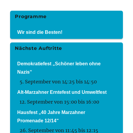
Programme
Wir sind die Besten!
Nächste Auftritte
Demokratiefest „Schöner leben ohne
Nazis“
5. September von 14:25
bis
14:50
Alt-Marzahner Erntefest und Umweltfest
12. September von 15:00
bis
16:00
Hausfest „40 Jahre Marzahner
Promenade 12/14“
26. September von 11:45
bis
12:15