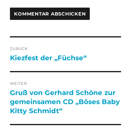
Beitragsnavigation
ZURÜCK
Kiezfest der „Füchse“
Vorheriger
Beitrag:
WEITER
Gruß von Gerhard Schöne zur
Nächster
Beitrag:
gemeinsamen CD „Böses Baby
Kitty Schmidt“